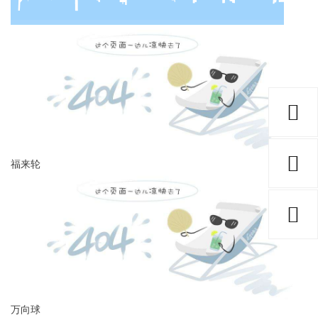
福来轮
万向球