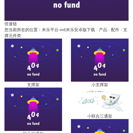
倍速链
您当前所在的位置：
米乐平台-m6米乐安卓版下载
·
产品
·
配件
·
支
撑元件类
支撑架
小支撑架
小联合三通架