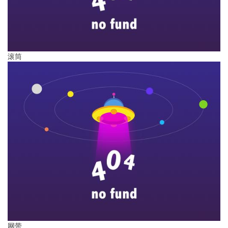
滚筒
网带