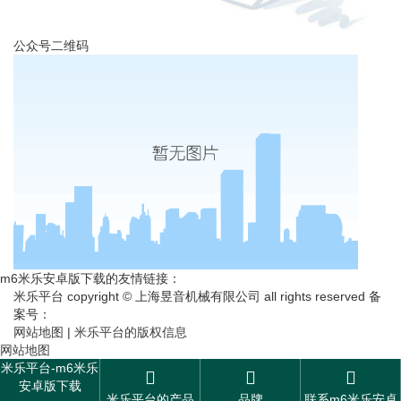
公众号二维码
m6米乐安卓版下载的友情链接：
米乐平台 copyright © 上海昱音机械有限公司 all rights reserved 备
案号：
网站地图
|
米乐平台的版权信息
网站地图
米乐平台-m6米乐
安卓版下载
米乐平台的产品
品牌
联系m6米乐安卓