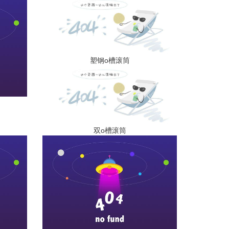
塑钢o槽滚筒
双o槽滚筒