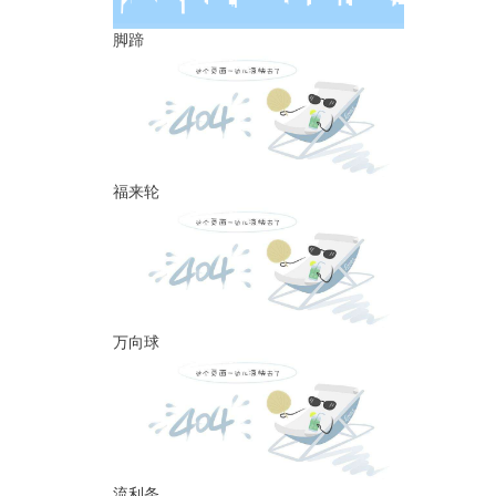
脚蹄
福来轮
万向球
流利条