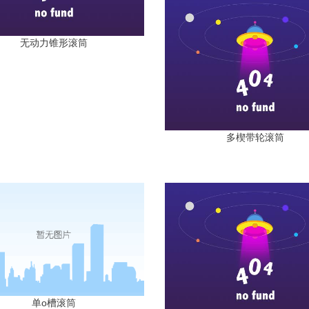
无动力锥形滚筒
多楔带轮滚筒
单o槽滚筒