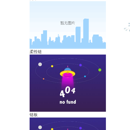
柔性链
链板