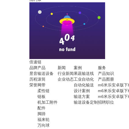
倍速链
品牌
产品
新闻
案例
服务
昱音
输送设备
行业新闻
果蔬输送线
产品知识
历程
滚筒
企业动态
工业自动化
产品图册
荣誉
网带
自动化输送
m6米乐安卓版下
柔性链
设计案例
m6米乐安卓版下
链板
输送方案
m6米乐安卓版下
机加工附件
输送设备定制
招聘职位
配件
脚蹄
福来轮
万向球