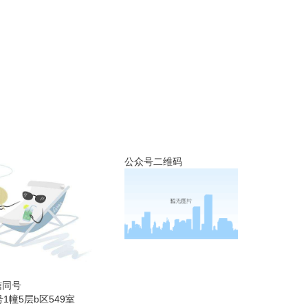
公众号二维码
微信同号
1幢5层b区549室