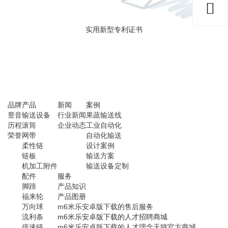
实用新型专利证书
品牌
产品
新闻
案例
昱音
输送设备
行业新闻
果蔬输送线
历程
滚筒
企业动态
工业自动化
荣誉
网带
自动化输送
柔性链
设计案例
链板
输送方案
机加工附件
输送设备定制
配件
服务
脚蹄
产品知识
福来轮
产品图册
万向球
m6米乐安卓版下载的售后服务
流利条
m6米乐安卓版下载的人才招聘
商城
倍速链
m6米乐安卓版下载的人才理念
天猫官方商城