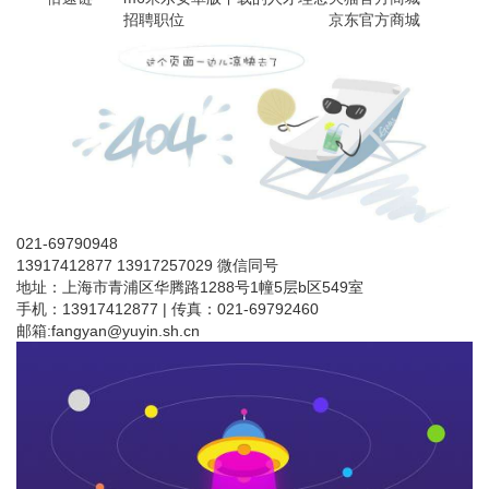
招聘职位
京东官方商城
021-69790948
13917412877 13917257029 微信同号
地址：上海市青浦区华腾路1288号1幢5层b区549室
手机：13917412877 | 传真：021-69792460
邮箱:
fangyan@yuyin.sh.cn