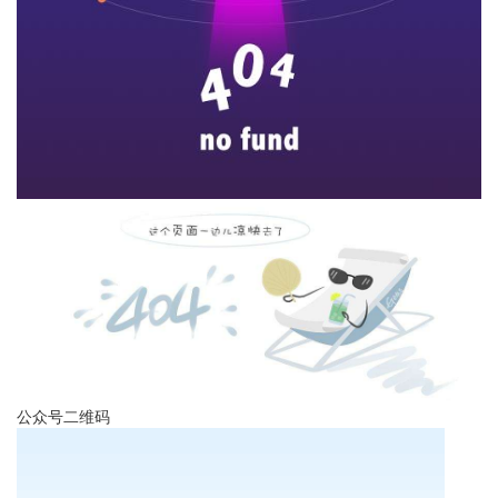
公众号二维码