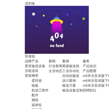
流利条
倍速链
品牌
产品
新闻
案例
服务
昱音
输送设备
行业新闻
果蔬输送线
产品知识
历程
滚筒
企业动态
工业自动化
产品图册
荣誉
网带
自动化输送
m6米乐安卓版下
柔性链
设计案例
m6米乐安卓版下
链板
输送方案
m6米乐安卓版下
机加工附件
输送设备定制
招聘职位
配件
脚蹄
福来轮