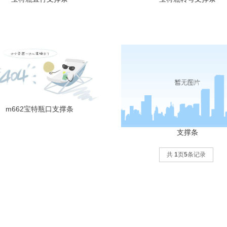
m662宝特瓶口支撑条
支撑条
共
1
页
5
条记录