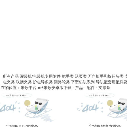
所有产品
灌装机/包装机专用附件
把手类
活页类
万向扳手和旋钮头类
栏夹类
联接夹类
护栏导条类
回路轮类
平型垫轨系列
导轨配套用配件
所在的位置：
米乐平台-m6米乐安卓版下载
·
产品
·
配件
·
支撑条
宝特瓶直行支撑条
宝特瓶转弯支撑条