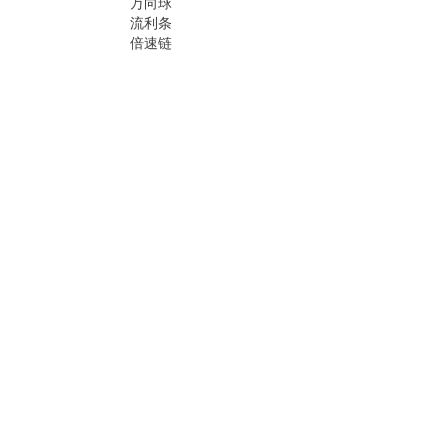
万向球
流利条
倍速链