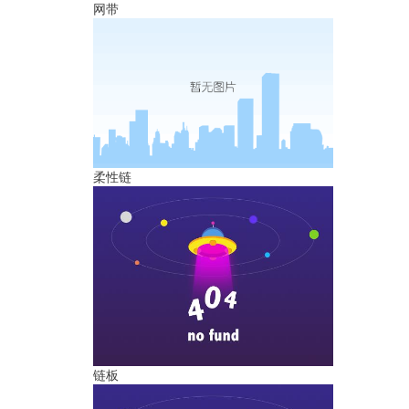
网带
柔性链
链板