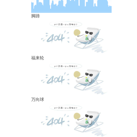
脚蹄
福来轮
万向球