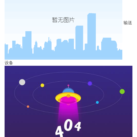
输送
设备