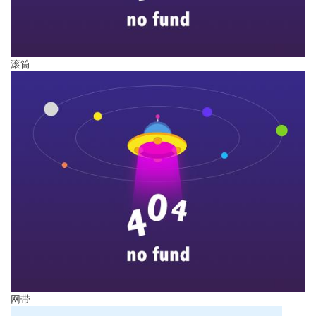
滚筒
网带