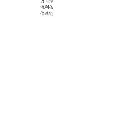
万向球
流利条
倍速链