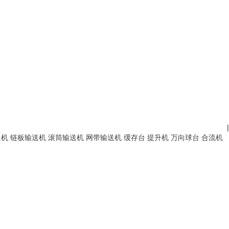
|
送机
链板输送机
滚筒输送机
网带输送机
缓存台
提升机
万向球台
合流机