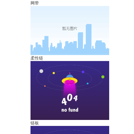
网带
柔性链
链板