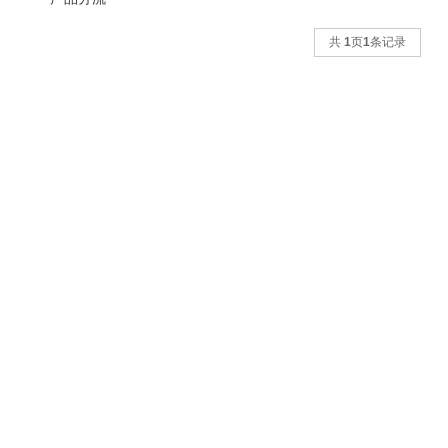
共
1
页
1
条记录