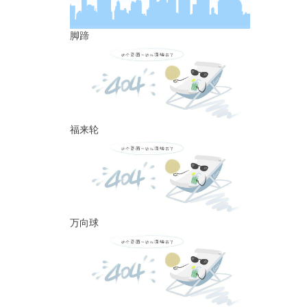
脚蹄
福来轮
万向球