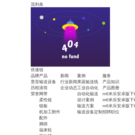
流利条
倍速链
品牌
产品
新闻
案例
服务
昱音
输送设备
行业新闻
果蔬输送线
产品知识
历程
滚筒
企业动态
工业自动化
产品图册
荣誉
网带
自动化输送
m6米乐安卓版下
柔性链
设计案例
m6米乐安卓版下
链板
输送方案
m6米乐安卓版下
机加工附件
输送设备定制
招聘职位
配件
脚蹄
福来轮