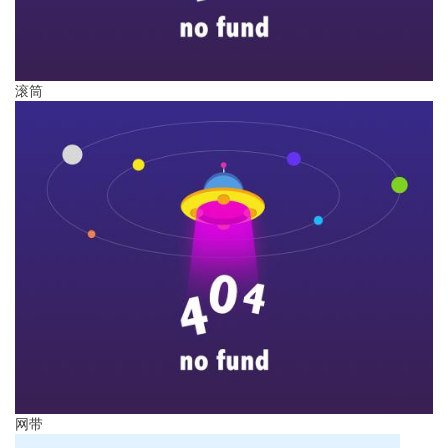
滚筒
网带