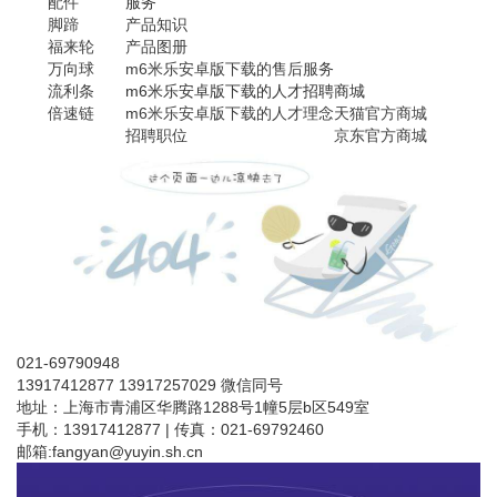
配件
服务
脚蹄
产品知识
福来轮
产品图册
万向球
m6米乐安卓版下载的售后服务
流利条
m6米乐安卓版下载的人才招聘
商城
倍速链
m6米乐安卓版下载的人才理念
天猫官方商城
招聘职位
京东官方商城
021-69790948
13917412877 13917257029 微信同号
地址：上海市青浦区华腾路1288号1幢5层b区549室
手机：13917412877 | 传真：021-69792460
邮箱:
fangyan@yuyin.sh.cn