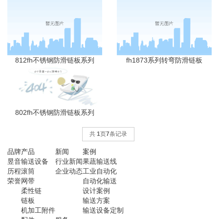
812fh不锈钢防滑链板系列
fh1873系列转弯防滑链板
802fh不锈钢防滑链板系列
共
1
页
7
条记录
品牌
产品
新闻
案例
昱音
输送设备
行业新闻
果蔬输送线
历程
滚筒
企业动态
工业自动化
荣誉
网带
自动化输送
柔性链
设计案例
链板
输送方案
机加工附件
输送设备定制