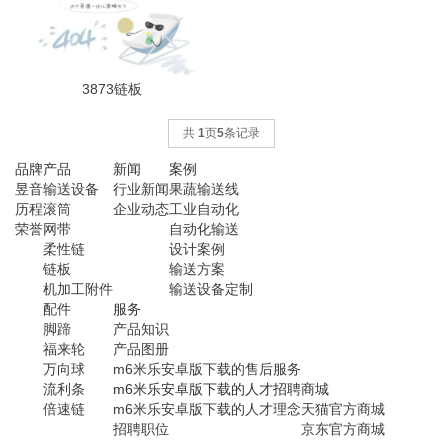
3873链板
共
1
页
5
条记录
品牌
产品
新闻
案例
昱音
输送设备
行业新闻
果蔬输送线
历程
滚筒
企业动态
工业自动化
荣誉
网带
自动化输送
柔性链
设计案例
链板
输送方案
机加工附件
输送设备定制
配件
服务
脚蹄
产品知识
福来轮
产品图册
万向球
m6米乐安卓版下载的售后服务
流利条
m6米乐安卓版下载的人才招聘
商城
倍速链
m6米乐安卓版下载的人才理念
天猫官方商城
招聘职位
京东官方商城