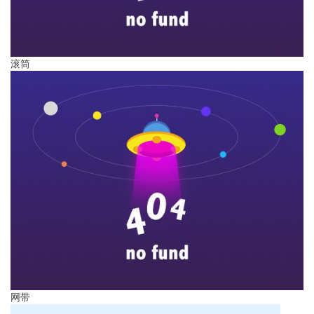
滚筒
网带