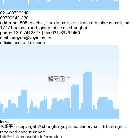
021-69790948
69790949-830
add:room 505, block d, huaxin park, e-link world business park, no.
1777 hualong road, qingpu district, shanghai
phone:13917412877 | fax:021-69792460
mail:
fangyan@yuyin.sh.cn
official account qr code
links:
米乐平台 copyright © shanghai yuyin machinery co., ltd. all rights
reserved case number:
|
米乐平台 copyright information