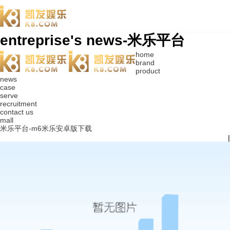
entreprise's news-米乐平台
home
brand
product
news
case
serve
recruitment
contact us
mall
米乐平台-m6米乐安卓版下载
|