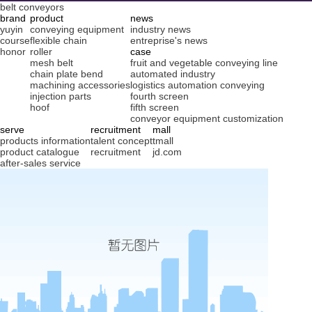
belt conveyors
brand
product
news
yuyin
conveying equipment
industry news
course
flexible chain
entreprise's news
honor
roller
case
mesh belt
fruit and vegetable conveying line
chain plate bend
automated industry
machining accessories
logistics automation conveying
injection parts
fourth screen
hoof
fifth screen
conveyor equipment customization
serve
recruitment
mall
products information
talent concept
tmall
product catalogue
recruitment
jd.com
after-sales service