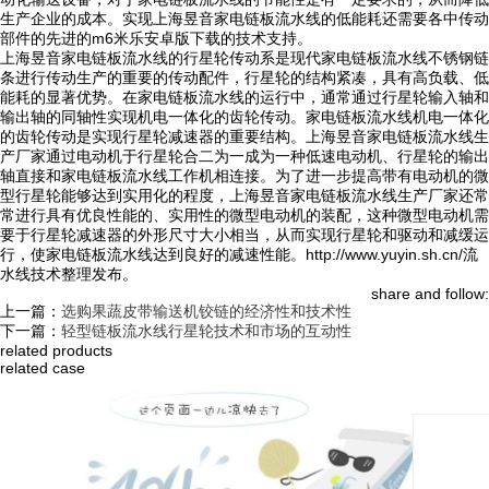
生产企业的成本。实现上海昱音家电链板流水线的低能耗还需要各中传动
部件的先进的m6米乐安卓版下载的技术支持。
上海昱音家电链板流水线的行星轮传动系是现代家电链板流水线不锈钢链
条进行传动生产的重要的传动配件，行星轮的结构紧凑，具有高负载、低
能耗的显著优势。在家电链板流水线的运行中，通常通过行星轮输入轴和
输出轴的同轴性实现机电一体化的齿轮传动。家电链板流水线机电一体化
的齿轮传动是实现行星轮减速器的重要结构。上海昱音家电链板流水线生
产厂家通过电动机于行星轮合二为一成为一种低速电动机、行星轮的输出
轴直接和家电链板流水线工作机相连接。为了进一步提高带有电动机的微
型行星轮能够达到实用化的程度，上海昱音家电链板流水线生产厂家还常
常进行具有优良性能的、实用性的微型电动机的装配，这种微型电动机需
要于行星轮减速器的外形尺寸大小相当，从而实现行星轮和驱动和减缓运
行，使家电链板流水线达到良好的减速性能。http://www.yuyin.sh.cn/流
水线技术整理发布。
share and follow:
上一篇：
选购果蔬皮带输送机铰链的经济性和技术性
下一篇：
轻型链板流水线行星轮技术和市场的互动性
related products
related case