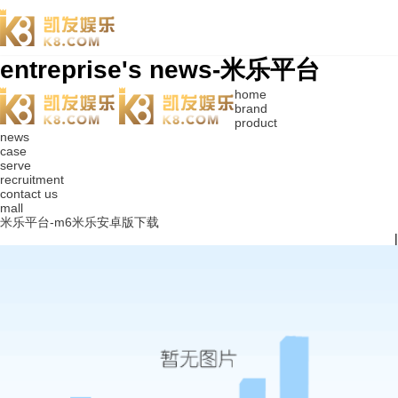
entreprise's news-米乐平台
home
brand
product
news
case
serve
recruitment
contact us
mall
米乐平台-m6米乐安卓版下载
|