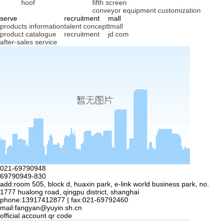
hoof
fifth screen
conveyor equipment customization
serve
recruitment
mall
products information
talent concept
tmall
product catalogue
recruitment
jd.com
after-sales service
021-69790948
69790949-830
add:room 505, block d, huaxin park, e-link world business park, no.
1777 hualong road, qingpu district, shanghai
phone:13917412877 | fax:021-69792460
mail:
fangyan@yuyin.sh.cn
official account qr code