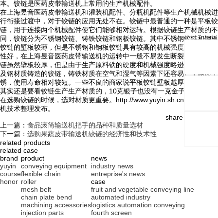
本。铰链是医药皮带输送机上常用的生产机械配件。
在上海昱音医药皮带输送机和灌装机配件、分瓶机配件等生产机械机械进
行衔接过渡中，对于铰链的应用无处不在。铰链中最普通的一种是平板铰
链，用于连接两个机械配件使它们能够相对运转。根据铰链生产材质的不
同，铰链分为不锈钢铰链、铸铁铰链和钢板铰链。其中不锈钢铰链和钢板
铰链的壁板较薄，但是不锈钢和钢板铰链具有较高的机械强度和硬度，韧
性好，在上海昱音医药皮带输送机的运转中一般不易发生断裂。而铸铁铰
链虽然壁板较厚，但是由于生产原料铁的硬度和机械强度略逊于不锈钢以
及钢材质铸造的铰链，铸铁材质在空气和湿气等因素下还容易产生腐蚀生
锈，使用寿命相对较短。一些不良的商家说平板铰链壁板越厚质量越好，
其实还是要看铰链生产生产材质的，10克银子也没有一克金子贵。因此
在选购铰链的时候，选对材质更重要。http://www.yuyin.sh.cn/皮带输送
机技术整理发布。
share and follow:
上一篇：
食品滚筒输送机把手的品种和质量选材
下一篇：
选购果蔬皮带输送机铰链的经济性和技术性
related products
related case
brand
product
news
yuyin
conveying equipment
industry news
course
flexible chain
entreprise's news
honor
roller
case
mesh belt
fruit and vegetable conveying line
chain plate bend
automated industry
machining accessories
logistics automation conveying
injection parts
fourth screen