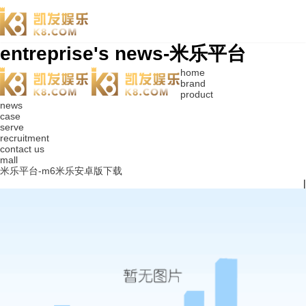
entreprise's news-米乐平台
home
brand
product
news
case
serve
recruitment
contact us
mall
米乐平台-m6米乐安卓版下载
|