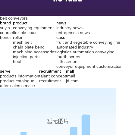
belt conveyors
brand
product
news
yuyin
conveying equipment
industry news
course
flexible chain
entreprise's news
honor
roller
case
mesh belt
fruit and vegetable conveying line
chain plate bend
automated industry
machining accessories
logistics automation conveying
injection parts
fourth screen
hoof
fifth screen
conveyor equipment customization
serve
recruitment
mall
products information
talent concept
tmall
product catalogue
recruitment
jd.com
after-sales service