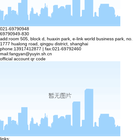
021-69790948
69790949-830
add:room 505, block d, huaxin park, e-link world business park, no.
1777 hualong road, qingpu district, shanghai
phone:13917412877 | fax:021-69792460
mail:
fangyan@yuyin.sh.cn
official account qr code
links: