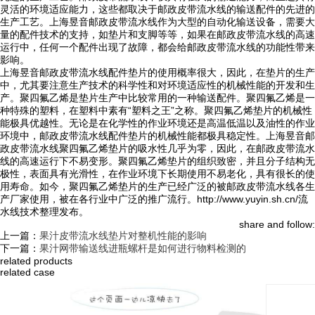
灵活的环境适应能力，这些都取决于邮政皮带流水线的输送配件的先进的
生产工艺。上海昱音邮政皮带流水线作为大型的自动化输送设备，需要大
量的配件技术的支持，如垫片和支脚等等，如果在邮政皮带流水线的高速
运行中，任何一个配件出现了故障，都会给邮政皮带流水线的功能性带来
影响。
上海昱音邮政皮带流水线配件垫片的使用概率很大，因此，在垫片的生产
中，尤其要注意生产技术的科学性和对环境适应性的机械性能的开发和生
产。聚四氟乙烯是垫片生产中比较常用的一种输送配件。聚四氟乙烯是一
种特殊的塑料，在塑料中素有“塑料之王”之称。聚四氟乙烯垫片的机械性
能极具优越性。无论是在化学性的作业环境还是高温低温以及油性的作业
环境中，邮政皮带流水线配件垫片的机械性能都极具稳定性。上海昱音邮
政皮带流水线聚四氟乙烯垫片的吸水性几乎为零，因此，在邮政皮带流水
线的高速运行下不易变形。聚四氟乙烯垫片的组织致密，并且分子结构无
极性，表面具有光滑性，在作业环境下长期使用不易老化，具有很长的使
用寿命。如今，聚四氟乙烯垫片的生产已经广泛的被邮政皮带流水线各生
产厂家使用，被在各行业中广泛的推广流行。http://www.yuyin.sh.cn/流
水线技术整理发布。
share and follow:
上一篇：
果汁皮带流水线垫片对整机性能的影响
下一篇：
果汁网带输送线进瓶螺杆是如何进行物料检测的
related products
related case