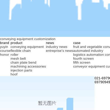
conveying equipment customization
brand
product
news
case
yuyin
conveying equipment
industry news
fruit and vegetable conv
course
flexible chain
entreprise's news
automated industry
honor
roller
logistics automation co
mesh belt
fourth screen
chain plate bend
fifth screen
machining accessories
conveyor equipment cu
injection parts
hoof
021-6979
69790949