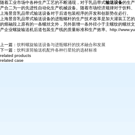
随着工业市场中各种生产工艺的不断涌现，对于乳品带式
输送设备
的生产
产合二为一的先进性自动化生产机械设备。随着市场经济规律对于饮料、
上海昱音乳品带式输送设备对于后道包装程序的开发和创新势在必行。
上海昱音乳品带式输送设备的进瓶螺杆的生产技术改革是加大灌装工艺的
的熔融段上原有的一条螺丝文外，另外新增一条外径小于主螺纹的螺丝文
产企业螺旋输送机后道包装生产线的质量标准和生产效率。http://www.yuy
上一篇：
饮料螺旋输送设备与进瓶螺杆的技术融合和发展
下一篇：
饮料滚筒输送机配件各种行星轮的选材标准
related products
related case