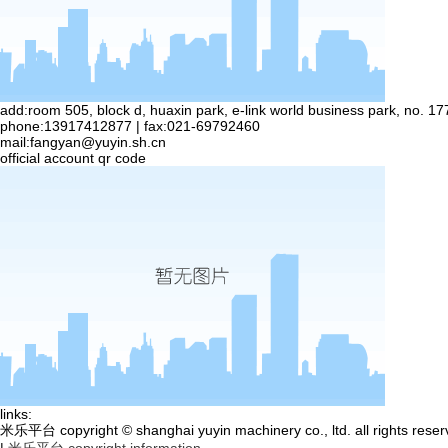
add:room 505, block d, huaxin park, e-link world business park, no. 17
phone:13917412877 | fax:021-69792460
mail:
fangyan@yuyin.sh.cn
official account qr code
links:
米乐平台 copyright © shanghai yuyin machinery co., ltd. all rights rese
|
米乐平台 copyright information