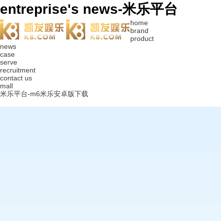
entreprise's news-米乐平台
home
brand
product
news
case
serve
recruitment
contact us
mall
米乐平台-m6米乐安卓版下载