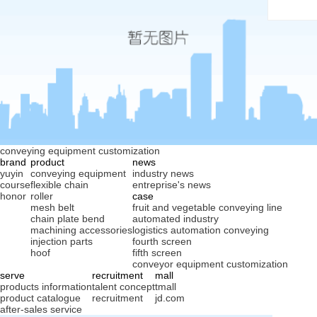
conveying equipment customization
brand
product
news
yuyin
conveying equipment
industry news
course
flexible chain
entreprise's news
honor
roller
case
mesh belt
fruit and vegetable conveying line
chain plate bend
automated industry
machining accessories
logistics automation conveying
injection parts
fourth screen
hoof
fifth screen
conveyor equipment customization
serve
recruitment
mall
products information
talent concept
tmall
product catalogue
recruitment
jd.com
after-sales service