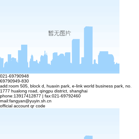
021-69790948
69790949-830
add:room 505, block d, huaxin park, e-link world business park, no.
1777 hualong road, qingpu district, shanghai
phone:13917412877 | fax:021-69792460
mail:
fangyan@yuyin.sh.cn
official account qr code