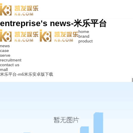
entreprise's news-米乐平台
home
brand
product
news
case
serve
recruitment
contact us
mall
米乐平台-m6米乐安卓版下载
|