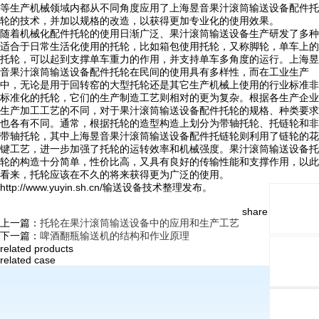
等生产机械领域内都从不同角度应用了上海昱音果汁滚筒输送设备配件托
轮的技术，并加以规格的改造，以获得更加专业化的使用效果。
随着机械化配件托轮的使用日渐广泛、果汁滚筒输送设备生产研发了多种
适合于日常生活化使用的托轮，比如箱包使用托轮，又称脚轮，单车上的
托轮，可以起到支撑单车重力的作用，并支持单车多角度的运行。上海昱
音果汁滚筒输送设备配件托轮在民间的使用具有多样性，而在工业生产
中，无论是用于回转窑的大型托轮还是其它生产机械上使用的行业标准非
标准化的托轮，它们的生产制造工艺则相对的更为复杂。根据各生产企业
生产加工工艺的不同，对于果汁滚筒输送设备配件托轮的规格、种类要求
也各有不同。通常，根据托轮的造型构造上划分为带轴托轮、托链轮和非
带轴托轮，其中上海昱音果汁滚筒输送设备配件托链轮则利用了链轮的花
键工艺，进一步加强了托轮的运转效率和机械强度。果汁滚筒输送设备托
轮的构造十分简单，性价比高，又具有良好的传输性能和支撑作用，以此
看来，托轮应该在不久的将来获得更为广泛的使用。
http://www.yuyin.sh.cn/输送设备技术整理发布。
share and follow:
上一篇：
托轮在果汁滚筒输送设备中的应用和生产工艺
下一篇：
啤酒翻瓶输送机的结构和作业原理
related products
related case