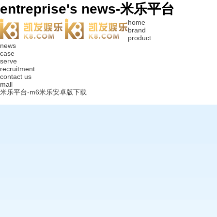
entreprise's news-米乐平台
home
brand
product
news
case
serve
recruitment
contact us
mall
米乐平台-m6米乐安卓版下载