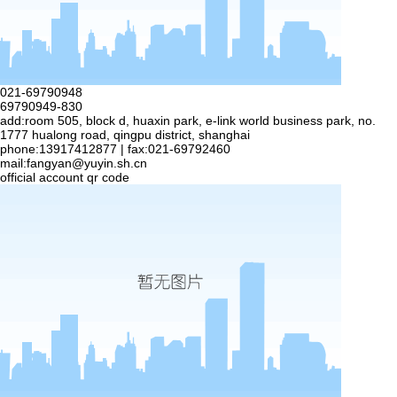
021-69790948
69790949-830
add:room 505, block d, huaxin park, e-link world business park, no.
1777 hualong road, qingpu district, shanghai
phone:13917412877 | fax:021-69792460
mail:
fangyan@yuyin.sh.cn
official account qr code