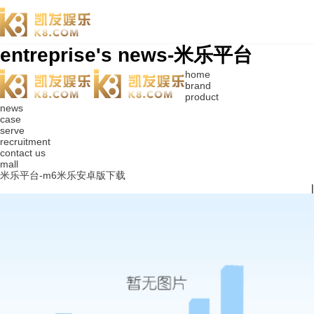
entreprise's news-米乐平台
home
brand
product
news
case
serve
recruitment
contact us
mall
米乐平台-m6米乐安卓版下载
|