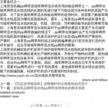
主要途径之一。
上海昱音机械pp网带是烟草网带流水线常用的输送网带之一。pp网带在
烟草网带流水线连续的长期的高速行驶下可能会因为各种各样的原因产生
损坏。为了延长烟草网带流水线输送网带的使用时间，就需要了解烟草网
带流水线是因为哪些原因损坏的。通常，上海昱音pp网带的损坏通常是
与烟草网带流水线的机架、托辊、清扫器、导料槽挡板等的剧烈摩擦导致
的。上海昱音烟草网带流水线机架对于pp网带的磨损主要是产生在烟草
网带流水线的pp网带跑偏的情况下，pp网带在跑偏时会产生与烟草网带
流水线机架的接触运行，高速无保护的运行会造成pp网带的严重损伤。
严重时，上海昱音pp网带和托辊之间的跑偏摩擦运行若没有进行及时的
停车操作，还会导致烟草网带流水线pp网带的断裂。
上海昱音机械铝轨护栏是用于保护烟草网带流水线电机箱等部件的配件，
同时安设在导料槽处避免生产物料的撒落，导致生产物料的浪费，损伤烟
草网带流水线设备等等。但如果烟草网带流水线配件铝轨护栏的设计不
当，也会对pp网带产生磨损。因此，烟草网带流水线在日常开车和维护
中，需要对pp网带进行一丝不苟的调准，避免烟草网带流水线在超强负
载下的跑偏现象。铝轨护栏的设计也要做到恰到好处。
http://www.yuyin.sh.cn/流水线技术整理发布。
share and follow:
上一篇：
【乳品皮带输送机】进瓶螺杆的位移曲线如何设计
下一篇：
影响乳品网带流水线pp网带使用寿命的根本原因
related products
related case