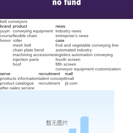
belt conveyors
brand
product
news
yuyin
conveying equipment
industry news
course
flexible chain
entreprise's news
honor
roller
case
mesh belt
fruit and vegetable conveying line
chain plate bend
automated industry
machining accessories
logistics automation conveying
injection parts
fourth screen
hoof
fifth screen
conveyor equipment customization
serve
recruitment
mall
products information
talent concept
tmall
product catalogue
recruitment
jd.com
after-sales service