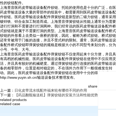
性的铰链配件。
上海昱音医药皮带输送设备配件铰链、托轮的使用也是十分的广泛，在医
药皮带输送设备大量的零部件的组装中，都需要用到医药皮带输送设备配
件铰链。医药皮带输送设备配件弹簧铰链是新型的二锻力铰链，通常采用
镀锌铁、锌合金加工制造而成。上海昱音弹簧铰链从性能上通常分为需要
进行打洞和不需要进行打洞两种。我们经常说的医药皮带输送设备配件桥
式铰链就是属于不需要打洞的类型。上海昱音医药皮带输送设备配件桥式
铰链的外形看上去类似一座桥的形状，因此，被称为桥式铰链。桥式铰链
还常常被用于门板的连接，并且不受式样的限制。通常，医药皮带输送设
备配件桥式铰链即弹簧铰链的规格是根据大小的不同型号来划分的，分为
小号、中号、大号。
上海昱音医药皮带输送设备配件弹簧铰链不仅使用起来十分方便，并且具
有高档的机械性能。医药皮带输送设备配件弹簧铰链在使用中不仅应用灵
活，并且具有较好的机械硬度。通过弹簧铰链进行连接的医药皮带输送设
备的相零部件，位置是相对稳定的，不在强外力作用下一般很难发生转
动。因此，医药皮带输送设备配件弹簧铰链在使用中十分的得心应手。
http://www.yuyin.sh.cn/输送设备技术整理发布。
share and follow:
上一篇：
日化皮带流水线配件福来轮有哪些不同的作用
下一篇：
【药品翻瓶输送机】弹簧铰链的安装方法和性能优势
related products
related case