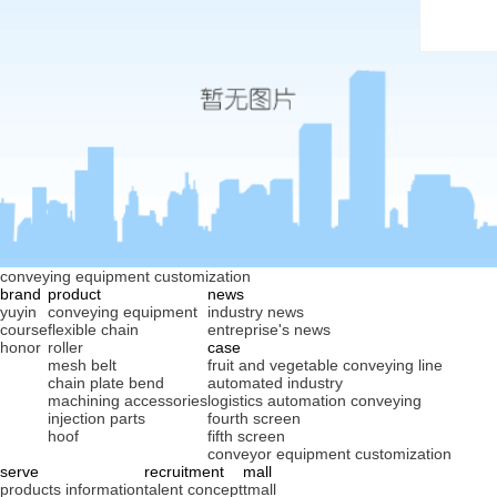
conveying equipment customization
brand
product
news
yuyin
conveying equipment
industry news
course
flexible chain
entreprise's news
honor
roller
case
mesh belt
fruit and vegetable conveying line
chain plate bend
automated industry
machining accessories
logistics automation conveying
injection parts
fourth screen
hoof
fifth screen
conveyor equipment customization
serve
recruitment
mall
products information
talent concept
tmall