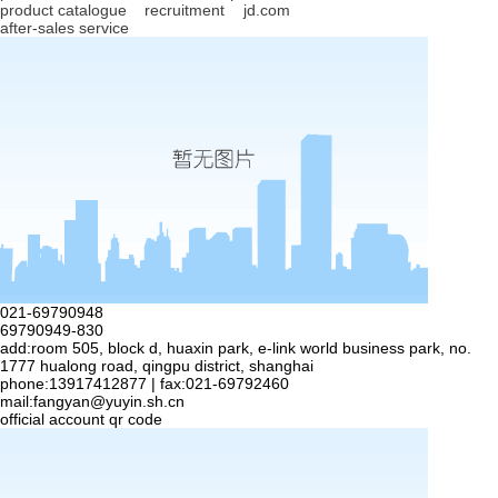
product catalogue
recruitment
jd.com
after-sales service
021-69790948
69790949-830
add:room 505, block d, huaxin park, e-link world business park, no.
1777 hualong road, qingpu district, shanghai
phone:13917412877 | fax:021-69792460
mail:
fangyan@yuyin.sh.cn
official account qr code