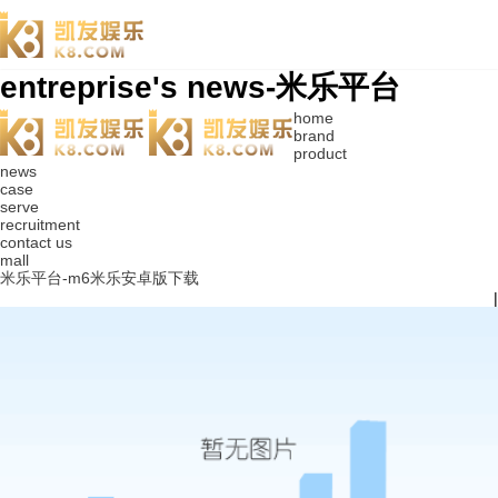
entreprise's news-米乐平台
home
brand
product
news
case
serve
recruitment
contact us
mall
米乐平台-m6米乐安卓版下载
|