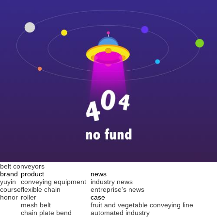
belt conveyors
brand
product
news
yuyin
conveying equipment
industry news
course
flexible chain
entreprise's news
honor
roller
case
mesh belt
fruit and vegetable conveying line
chain plate bend
automated industry