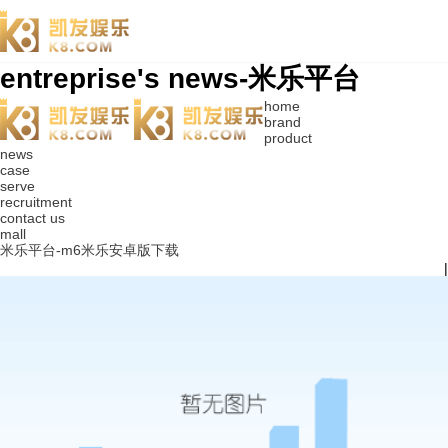
entreprise's news-米乐平台
home
brand
product
news
case
serve
recruitment
contact us
mall
米乐平台-m6米乐安卓版下载
|