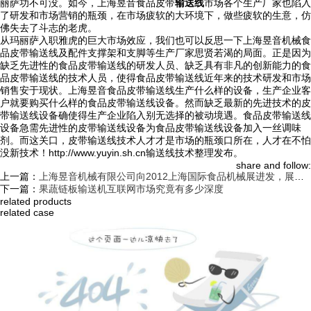
丽萨功不可没。如今，上海昱音食品皮带
输送线
市场各个生产厂家也陷入
了研发和市场营销的瓶颈，在市场疲软的大环境下，做些疲软的生意，仿
佛失去了斗志的老虎。
从玛丽萨入职雅虎的巨大市场效应，我们也可以反思一下上海昱音机械食
品皮带输送线及配件支撑架和支脚等生产厂家思贤若渴的局面。正是因为
缺乏先进性的食品皮带输送线的研发人员、缺乏具有非凡的创新能力的食
品皮带输送线的技术人员，使得食品皮带输送线近年来的技术研发和市场
销售安于现状。上海昱音食品皮带输送线生产什么样的设备，生产企业客
户就要购买什么样的食品皮带输送线设备。然而缺乏最新的先进技术的皮
带输送线设备确使得生产企业陷入别无选择的被动境遇。食品皮带输送线
设备急需先进性的皮带输送线设备为食品皮带输送线设备加入一丝调味
剂。而这关口，皮带输送线技术人才才是市场的瓶颈口所在，人才在不怕
没新技术！http://www.yuyin.sh.cn输送线技术整理发布。
share and follow:
上一篇：
上海昱音机械有限公司向2012上海国际食品机械展进发，展位4t28
下一篇：
果蔬链板输送机互联网市场究竟有多少深度
related products
related case