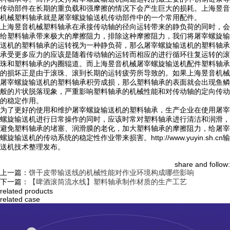
传动部件在长期的重负载和强摩擦的情况下会产生巨大的损耗。上海昱音
机械塑料轴承就是屠宰螺旋输送机传动部件中的一个常用配件。
上海昱音机械塑料轴承在承接传动轴的径向运转带来的静负荷的同时，会
给塑料轴承带来极大的摩擦阻力，排除这种摩擦阻力，我们将屠宰螺旋输
送机的塑料轴承的运转视为一种静负荷，那么屠宰螺旋输送机的塑料轴承
承受更多应力的应该是随着传动轴的运转而相应的进行循环往复运转的滚
珠和塑料轴承的内圈辊道。而上海昱音机械屠宰螺旋输送机配件塑料轴承
的损坏正是由于滚珠、滚到长期的运转疲劳所导致的。如果上海昱音机械
屠宰螺旋输送机的塑料轴承积劳成损，那么塑料轴承的表面就会出现鱼鳞
般的片状脱落现象，严重影响塑料轴承的机械性能和对传动轴的定向传动
的稳定作用。
为了更好的使用和维护屠宰螺旋输送机的塑料轴承，生产企业在使用屠宰
螺旋输送机进行日常操作的同时，应该时常对塑料轴承进行清洁和润滑，
避免塑料轴承的堵塞、润滑膜的老化，加大塑料轴承的摩擦阻力，给屠宰
螺旋输送机的传动系统的稳定性作业带来损害。http://www.yuyin.sh.cn输
送机技术整理发布。
share and follow:
上一篇：
饼干皮带输送线的机械性能对作业环境构成哪些影响
下一篇：
【啤酒滚筒流水线】塑料轴承制作材质的生产工艺
related products
related case