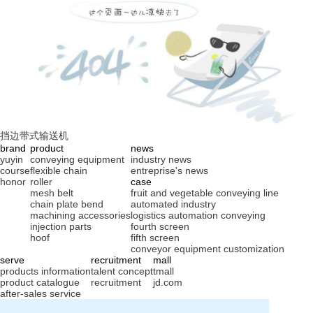
挡边带式输送机
brand
product
news
yuyin
conveying equipment
industry news
course
flexible chain
entreprise's news
honor
roller
case
mesh belt
fruit and vegetable conveying line
chain plate bend
automated industry
machining accessories
logistics automation conveying
injection parts
fourth screen
hoof
fifth screen
conveyor equipment customization
serve
recruitment
mall
products information
talent concept
tmall
product catalogue
recruitment
jd.com
after-sales service