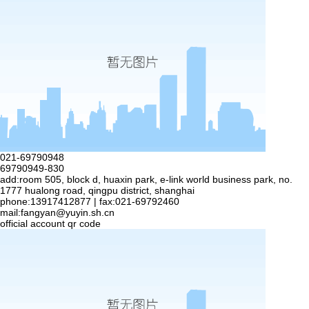
021-69790948
69790949-830
add:room 505, block d, huaxin park, e-link world business park, no.
1777 hualong road, qingpu district, shanghai
phone:13917412877 | fax:021-69792460
mail:
fangyan@yuyin.sh.cn
official account qr code