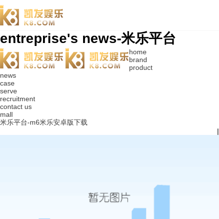
entreprise's news-米乐平台
home
brand
product
news
case
serve
recruitment
contact us
mall
米乐平台-m6米乐安卓版下载
|