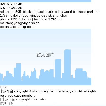
021-69790948
69790949-830
add:room 505, block d, huaxin park, e-link world business park, no.
1777 hualong road, qingpu district, shanghai
phone:13917412877 | fax:021-69792460
mail:
fangyan@yuyin.sh.cn
official account qr code
links:
米乐平台 copyright © shanghai yuyin machinery co., ltd. all rights
reserved case number:
|
米乐平台 copyright information
网站地图