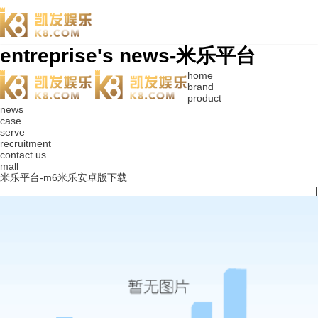
entreprise's news-米乐平台
home
brand
product
news
case
serve
recruitment
contact us
mall
米乐平台-m6米乐安卓版下载
|