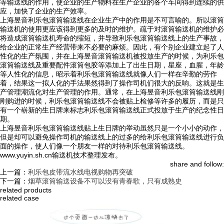
等输送线的作用，使企业的生产物料在生产企业的各个车间得到连续的供
应，加快了企业的生产效率。
上海昱音利乐包滚筒输送线在企业生产中的作用是不可言喻的。所以滚筒
输送机的使用更应该得到更多的及时的维护。疏于对滚筒输送机的维护必
将造成滚筒输送机寿命的缩短，并导致利乐包滚筒输送线上的生产事故，
给企业的正常生产经营带来不必要的麻烦。因此，有个别企业建立起了人
性化的生产氛围，并在上海昱音滚筒输送机被投放生产的时候，为利乐包
滚筒输送线及重要配件滚筒包胶等添加上了出生日期，星座，血腥，年龄
等人性化的信息，昭示着利乐包滚筒输送线就像人们一样在辛勤的劳作
着，结果这一拟人化的手法果然得到了操作司机们很大的反响。这就是生
产管理潮流化对生产管理的作用。通常，在上海昱音利乐包滚筒输送线刚
刚购进的时候，利乐包滚筒输送线不会被贴上检修等许多的履历，而是只
有一个崭新的生日牌来标志利乐包滚筒输送线正式投放于生产的纪念性日
期。
上海昱音利乐包滚筒输送线贴上生日牌的举动虽然只是一个小小的动作，
但是却可以避免操作司机的输送线上的过多的给利乐包滚筒输送线进行负
面的操作，使人们像一个朋友一样的对待利乐包滚筒输送线。
www.yuyin.sh.cn输送机技术整理发布。
share and follow:
上一篇：
利乐包皮带流水线电视购物再突破
下一篇：
烟草滚筒输送设备不可以没有青春歌，只有成熟史
related products
related case