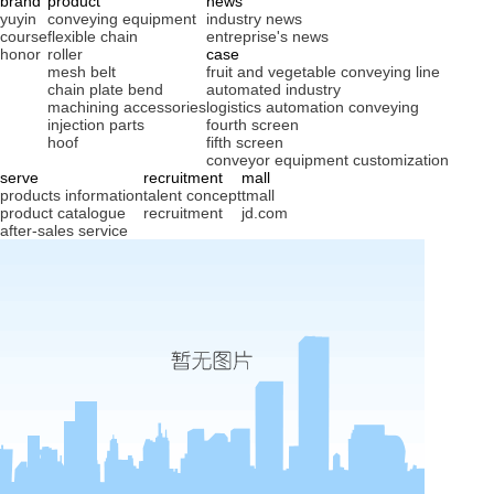
brand
product
news
yuyin
conveying equipment
industry news
course
flexible chain
entreprise's news
honor
roller
case
mesh belt
fruit and vegetable conveying line
chain plate bend
automated industry
machining accessories
logistics automation conveying
injection parts
fourth screen
hoof
fifth screen
conveyor equipment customization
serve
recruitment
mall
products information
talent concept
tmall
product catalogue
recruitment
jd.com
after-sales service