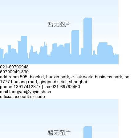
021-69790948
69790949-830
add:room 505, block d, huaxin park, e-link world business park, no.
1777 hualong road, qingpu district, shanghai
phone:13917412877 | fax:021-69792460
mail:
fangyan@yuyin.sh.cn
official account qr code