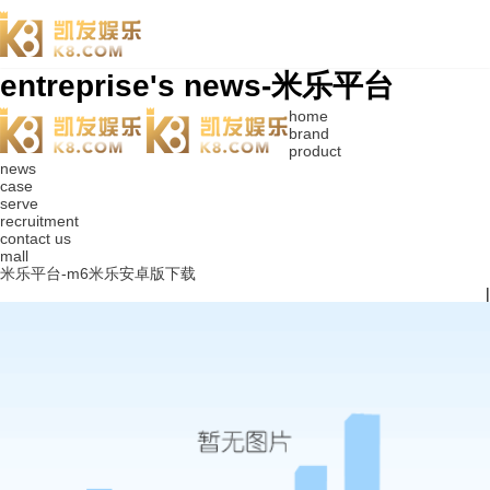
entreprise's news-米乐平台
home
brand
product
news
case
serve
recruitment
contact us
mall
米乐平台-m6米乐安卓版下载
|