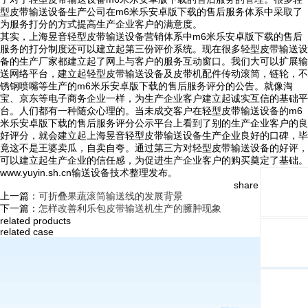
型皮带输送设备生产公司在m6米乐安卓版下载的售后服务体系中采取了
为服务打分的方式提高生产企业客户的满意度。
其实，上海昱音轻型皮带输送设备营销体系中m6米乐安卓版下载的售后
服务的打分制度还可以建立起第三份评价系统。现在很多轻型皮带输送设
备的生产厂家都建立起了网上与客户的服务互动窗口。我们大可以扩展输
送网络平台，建立起轻型皮带输送设备及皮带机配件传动滚筒，链轮，不
锈钢喷嘴等生产的m6米乐安卓版下载的售后服务评分的公告。就像淘
宝、京东等电子商务企业一样，为生产企业客户建立起诚实互信的基础平
台。人们都有一种随众心理的。当未成交客户在轻型皮带输送设备的m6
米乐安卓版下载的售后服务评分公示平台上看到了别的生产企业客户的良
好评分，就会建立起上海昱音轻型皮带输送设备生产企业良好的口碑，毕
竟这不是王婆卖瓜，自卖自夸。通过第三方对轻型皮带输送设备的好评，
可以建立起生产企业的信任感，为促进生产企业客户的购买奠定了基础。
www.yuyin.sh.cn输送设备技术整理发布。
share and follow:
上一篇：
可折叠果蔬滚筒输送线的发展背景
下一篇：
怎样改善利乐包皮带输送机生产的臃肿现象
related products
related case