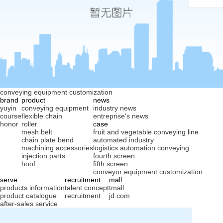
conveying equipment customization
brand
product
news
yuyin
conveying equipment
industry news
course
flexible chain
entreprise's news
honor
roller
case
mesh belt
fruit and vegetable conveying line
chain plate bend
automated industry
machining accessories
logistics automation conveying
injection parts
fourth screen
hoof
fifth screen
conveyor equipment customization
serve
recruitment
mall
products information
talent concept
tmall
product catalogue
recruitment
jd.com
after-sales service