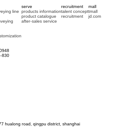
serve
recruitment
mall
eying line
products information
talent concept
tmall
product catalogue
recruitment
jd.com
nveying
after-sales service
stomization
0948
-830
77 hualong road, qingpu district, shanghai