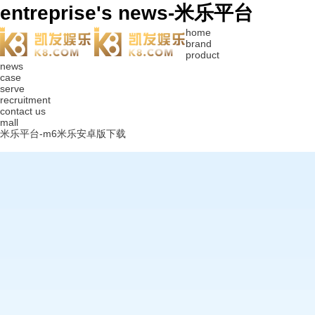
entreprise's news-米乐平台
home
brand
product
news
case
serve
recruitment
contact us
mall
米乐平台-m6米乐安卓版下载