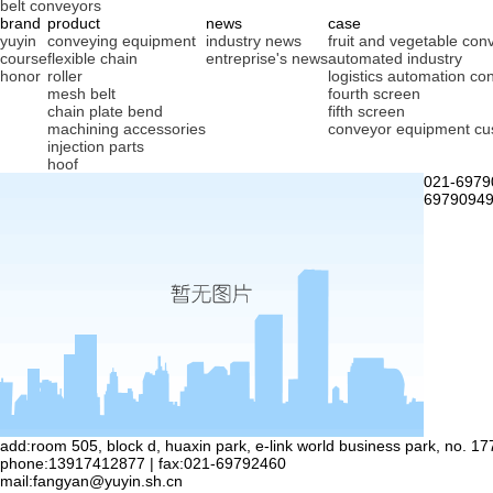
belt conveyors
brand
product
news
case
yuyin
conveying equipment
industry news
fruit and vegetable conv
course
flexible chain
entreprise's news
automated industry
honor
roller
logistics automation co
mesh belt
fourth screen
chain plate bend
fifth screen
machining accessories
conveyor equipment cu
injection parts
hoof
021-6979
69790949
add:room 505, block d, huaxin park, e-link world business park, no. 17
phone:13917412877 | fax:021-69792460
mail:
fangyan@yuyin.sh.cn