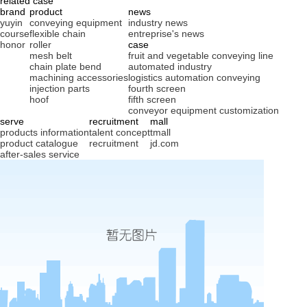
related case
brand
product
news
yuyin
conveying equipment
industry news
course
flexible chain
entreprise's news
honor
roller
case
mesh belt
fruit and vegetable conveying line
chain plate bend
automated industry
machining accessories
logistics automation conveying
injection parts
fourth screen
hoof
fifth screen
conveyor equipment customization
serve
recruitment
mall
products information
talent concept
tmall
product catalogue
recruitment
jd.com
after-sales service