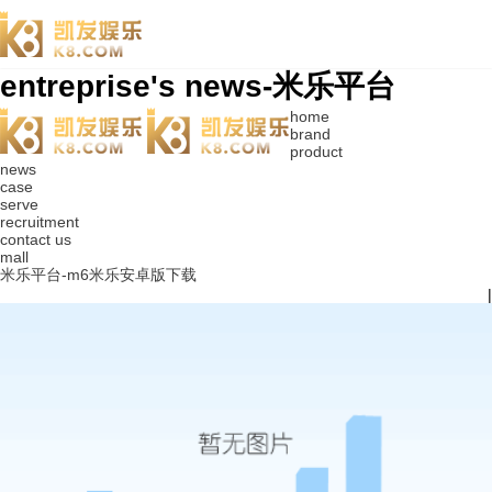
entreprise's news-米乐平台
home
brand
product
news
case
serve
recruitment
contact us
mall
米乐平台-m6米乐安卓版下载
|