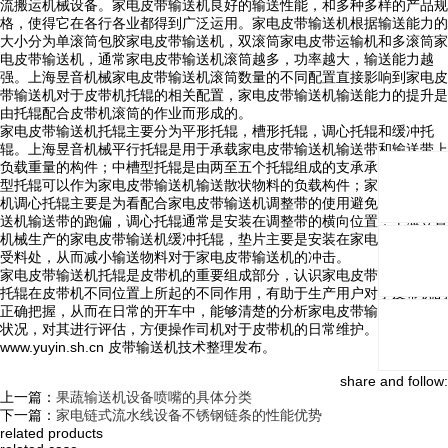
流搬运机械设备。家电皮带输送机良好的输送性能，和多种多样的产品规
格，使得它在各行各业都得到广泛运用。家电皮带输送机根据输送能力的
大小分为单滚筒包胶家电皮带输送机，双滚筒家电皮带运输机和多滚筒家
电皮带输送机，通常家电皮带输送机滚筒越多，功率越大，输送能力越
强。上海昱音机械家电皮带输送机滚筒数量的不同配置直接影响到家电皮
带输送机对于皮带机托辊的相关配置，家电皮带输送机输送能力的提升是
由托辊配合皮带机滚筒的作业而形成的。
家电皮带输送机托辊主要分为平形托辊，槽形托辊，调心托辊和缓冲托
辊。上海昱音机械平行托辊是用于承载家电皮带输送机输送带和输送带上
负载重量的构件；中槽型托辊是由两至五个托辊组成的支承承载分支，槽
型托辊可以作为家电皮带输送机输送散状物料的负载构件；家电皮带输送
机调心托辊主要是为看配合家电皮带输送机调整带的使用避免家电皮带输
送机输送带的跑偏，调心托辊通常是安装在调整带的横向位置；上海昱音
机械生产的家电皮带输送机缓冲托辊，垫片主要是安装在家电皮带输送机
受料处，从而减小输送物料对于家电皮带输送机的冲击。
家电皮带输送机托辊是皮带机的重要组成部分，认识家电皮带输送机各种
托辊在皮带机不同位置上所起的不同作用，有助于生产用户对于皮带机的
正确把握，从而在日常的开车中，能够清楚的分析家电皮带输送机的运行
状况，对其进行评估，方便操作司机对于皮带机的日常维护。
www.yuyin.sh.cn 皮带输送机技术整理发布。
share and follow:
上一篇：
果蔬输送机设备喷嘴的具体分类
下一篇：
家电链式流水线设备不锈钢链条的性能优势
related products