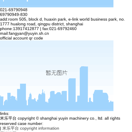
021-69790948
69790949-830
add:room 505, block d, huaxin park, e-link world business park, no.
1777 hualong road, qingpu district, shanghai
phone:13917412877 | fax:021-69792460
mail:
fangyan@yuyin.sh.cn
official account qr code
links:
米乐平台 copyright © shanghai yuyin machinery co., ltd. all rights
reserved case number:
|
米乐平台 copyright information