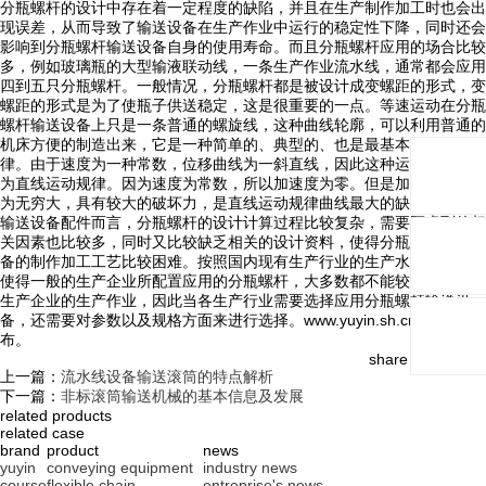
分瓶螺杆的设计中存在着一定程度的缺陷，并且在生产制作加工时也会出
现误差，从而导致了输送设备在生产作业中运行的稳定性下降，同时还会
影响到分瓶螺杆输送设备自身的使用寿命。而且分瓶螺杆应用的场合比较
多，例如玻璃瓶的大型输液联动线，一条生产作业流水线，通常都会应用
四到五只分瓶螺杆。一般情况，分瓶螺杆都是被设计成变螺距的形式，变
螺距的形式是为了使瓶子供送稳定，这是很重要的一点。等速运动在分瓶
螺杆输送设备上只是一条普通的螺旋线，这种曲线轮廓，可以利用普通的
机床方便的制造出来，它是一种简单的、典型的、也是最基本的运动规
律。由于速度为一种常数，位移曲线为一斜直线，因此这种运动规律又称
为直线运动规律。因为速度为常数，所以加速度为零。但是加速度理论上
为无穷大，具有较大的破坏力，是直线运动规律曲线最大的缺陷相对其他
输送设备配件而言，分瓶螺杆的设计计算过程比较复杂，需要顾虑到的相
关因素也比较多，同时又比较缺乏相关的设计资料，使得分瓶螺杆输送设
备的制作加工工艺比较困难。按照国内现有生产行业的生产水平等因素，
使得一般的生产企业所配置应用的分瓶螺杆，大多数都不能较好的满足各
生产企业的生产作业，因此当各生产行业需要选择应用分瓶螺杆输送设
备，还需要对参数以及规格方面来进行选择。www.yuyin.sh.cn整理发
布。
share and follow:
上一篇：
流水线设备输送滚筒的特点解析
下一篇：
非标滚筒输送机械的基本信息及发展
related products
related case
brand
product
news
yuyin
conveying equipment
industry news
course
flexible chain
entreprise's news