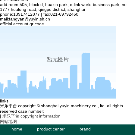
add:room 505, block d, huaxin park, e-link world business park, no.
1777 hualong road, qingpu district, shanghai
phone:13917412877 | fax:021-69792460
mail:
fangyan@yuyin.sh.cn
official account qr code
links:
米乐平台 copyright © shanghai yuyin machinery co., ltd. all rights
reserved case number:
|
米乐平台 copyright information
网站地图
home
product center
brand