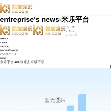
entreprise's news-米乐平台
home
brand
product
news
case
serve
recruitment
contact us
mall
米乐平台-m6米乐安卓版下载
|