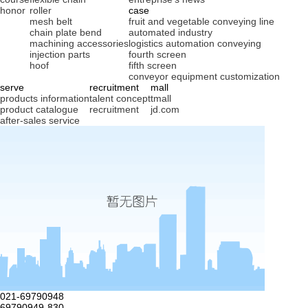
honor
roller
case
mesh belt
fruit and vegetable conveying line
chain plate bend
automated industry
machining accessories
logistics automation conveying
injection parts
fourth screen
hoof
fifth screen
conveyor equipment customization
serve
recruitment
mall
products information
talent concept
tmall
product catalogue
recruitment
jd.com
after-sales service
021-69790948
69790949-830