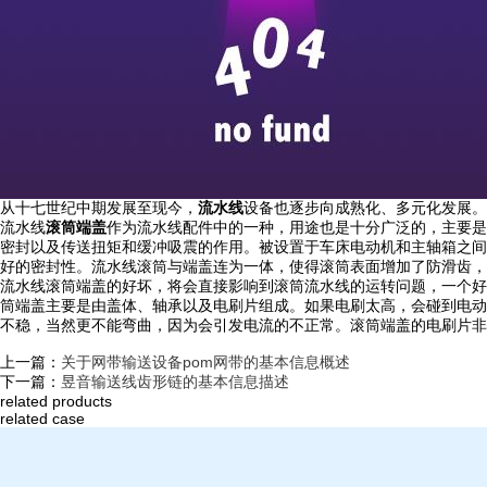
从十七世纪中期发展至现今，
流水线
设备也逐步向成熟化、多元化发展。
流水线
滚筒端盖
作为流水线配件中的一种，用途也是十分广泛的，主要是
密封以及传送扭矩和缓冲吸震的作用。被设置于车床电动机和主轴箱之间
好的密封性。流水线滚筒与端盖连为一体，使得滚筒表面增加了防滑齿，
流水线滚筒端盖的好坏，将会直接影响到滚筒流水线的运转问题，一个好
筒端盖主要是由盖体、轴承以及电刷片组成。如果电刷太高，会碰到电动
不稳，当然更不能弯曲，因为会引发电流的不正常。滚筒端盖的电刷片非常地
上一篇：
关于网带输送设备pom网带的基本信息概述
下一篇：
昱音输送线齿形链的基本信息描述
related products
related case