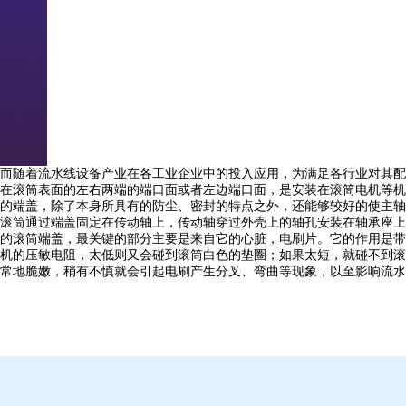
而随着流水线设备产业在各工业企业中的投入应用，为满足各行业对其配
在滚筒表面的左右两端的端口面或者左边端口面，是安装在滚筒电机等机
的端盖，除了本身所具有的防尘、密封的特点之外，还能够较好的使主轴
滚筒通过端盖固定在传动轴上，传动轴穿过外壳上的轴孔安装在轴承座上
的滚筒端盖，最关键的部分主要是来自它的心脏，电刷片。它的作用是带
机的压敏电阻，太低则又会碰到滚筒白色的垫圈；如果太短，就碰不到滚
脆嫩，稍有不慎就会引起电刷产生分叉、弯曲等现象，以至影响流水线滚筒电机