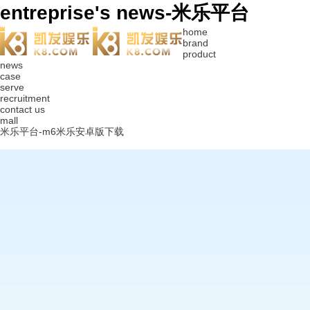
entreprise's news-米乐平台
home
brand
product
news
case
serve
recruitment
contact us
mall
米乐平台-m6米乐安卓版下载