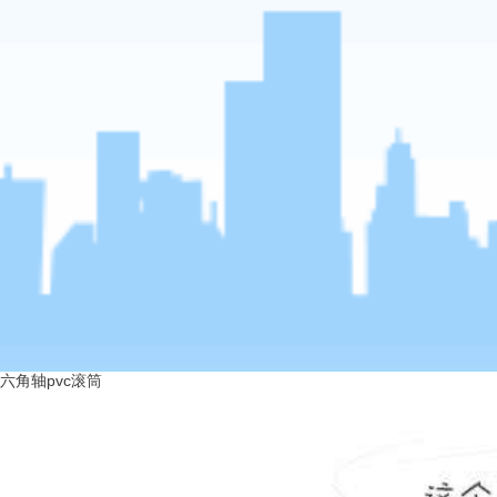
六角轴pvc滚筒