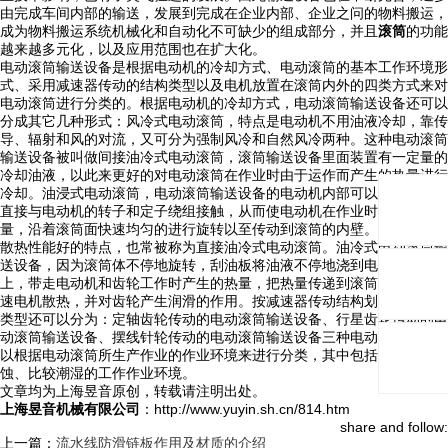
由完成车间内部的输送，发展到完成在企业内部、企业之问的物料搬运，
成为物料搬运系统机械化和自动化不可缺少的组成部分，并且
滚筒
的功能
越来越多元化，以及应用范围也在扩大化。
电动滚筒输送设备是根据电动机的冷却方式、电动滚筒的基本工作环境形
式、采用减速器传动的结构类型以及电机放置在滚筒内外的四类方式来对
电动滚筒进行分类的。根据电动机的冷却方式，电动滚筒输送设备还可以
分成其它几种形式：风冷式电动滚筒，特点是电动机不用油液冷却，靠传
导、辐射和风的对流，又可分为强制风冷和自然风冷两种。这种电动滚筒
输送设备被叫做间接油冷式电动滚筒，滚筒输送设备里面装置有一定量的
冷却油液，以此来更好的对电动滚筒在作业时由于运作而产生的热量进行
冷却。油浸式电动滚筒，电动滚筒输送设备的电动机内部可以将油液引入
直接与电动机的转子和定子绕组接触，从而使电动机在作业时而产生的热
量，沿着滚筒面快速均匀的进行旋转以至传动到滚筒的内壁。同时也具有
散热性能好的特点，也常被称为直接油冷式电动滚筒。油冷式电动滚筒输
送设备，因为滚筒体不停地旋转，刮油板将油液不停地浇到电动机和齿轮
上，带走电动机和齿轮工作时产生的热量，把热量传递到滚筒体壁上，加
速电机散热，并对齿轮产生润滑的作用。按减速器传动结构划分电动滚筒
类型还可以分为：定轴齿轮传动的电动滚筒输送设备、行星齿轮传动的电
动滚筒输送设备、摆线针轮传动的电动滚筒输送设备三种电动滚筒。还可
以根据电动滚筒所生产作业的作业环境来进行分类，其中包括易燃、易腐
蚀、比较潮湿的工作作业环境。
文章均为上海昱音原创，转载请注明出处。
上海昱音机械有限公司
：http://www.yuyin.sh.cn/814.htm
share and follow:
上一篇：
流水线防滑链板作用及材质的介绍