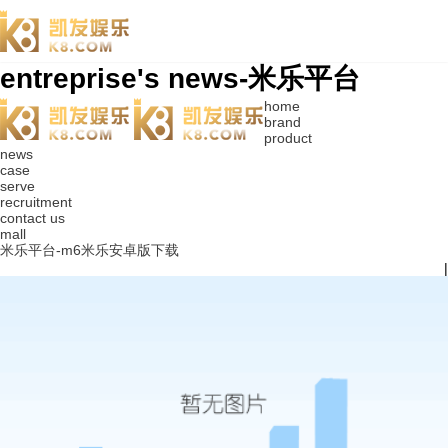
entreprise's news-米乐平台
home
brand
product
news
case
serve
recruitment
contact us
mall
米乐平台-m6米乐安卓版下载
|