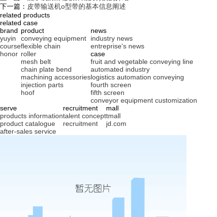
下一篇：
皮带输送机o型带的基本信息阐述
related products
related case
brand
product
news
yuyin
conveying equipment
industry news
course
flexible chain
entreprise's news
honor
roller
case
mesh belt
fruit and vegetable conveying line
chain plate bend
automated industry
machining accessories
logistics automation conveying
injection parts
fourth screen
hoof
fifth screen
conveyor equipment customization
serve
recruitment
mall
products information
talent concept
tmall
product catalogue
recruitment
jd.com
after-sales service