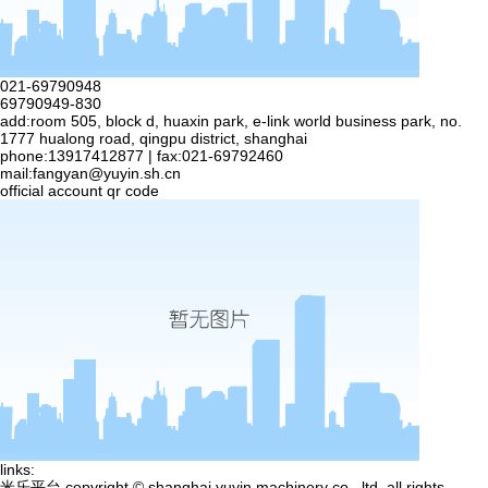
021-69790948
69790949-830
add:room 505, block d, huaxin park, e-link world business park, no.
1777 hualong road, qingpu district, shanghai
phone:13917412877 | fax:021-69792460
mail:
fangyan@yuyin.sh.cn
official account qr code
links:
米乐平台 copyright © shanghai yuyin machinery co., ltd. all rights