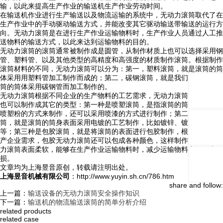
输，以此来提高生产作业的输送机生产作业劳动时间。
在输送机作业进行生产输送以及物流运输的系统中，无动力滚筒取代了在
生产作业中的手动驱动输送方式，并能改变其它驱动输送带输送的运行方
向。无动力滚筒是在进行生产作业运输物料时，生产作业人员通过人工推
送物料的输送方式，以此来达到运输物料的目的。
无动力滚筒的滚筒通常被制作成是圆管，从制作材质上也可以选择采用钢
管、塑料管、以及其他类型的高精度和高强度的材质制作滚筒。根据制作
滚筒材料的不同，无动力滚筒可以分为：第一，塑料滚筒，就是滚筒的筒
体采用用塑料管加工制作而成的；第二，碳钢滚筒，就是我们通常所说滚
筒的筒体采用碳钢管而加工制作的。
无动力滚筒根据不同企业的生产物料的工艺需求，无动力滚筒的筒体表面
也可以制作成其它的类型：第一种是喷塑滚筒，是指滚筒的筒身表面采用
喷塑粉的方式来制作，还可以采用喷漆的方式进行制作；第二种是电镀滚
筒，就是滚筒的筒身表面采用电镀的工艺制作，比如镀锌、镀铬、镀镍
等；第三种是包胶滚筒，就是将滚筒的表面进行包胶制作，根据不同的生
产企业需求，包胶无动力滚筒还可以包成各种颜色，这样制作加工的无动
力滚筒表面柔软，能够在生产作业运输物料时，减少运输物料之间的磨
损。
文章均为上海昱音原创，转载请注明出处。
上海昱音机械有限公司
：http://www.yuyin.sh.cn/786.htm
share and follow:
上一篇：
输送设备的无动力滚筒安全操作知识
下一篇：
输送机的物流输送滚筒的简单分析介绍
related products
related case