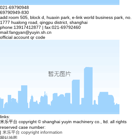
021-69790948
69790949-830
add:room 505, block d, huaxin park, e-link world business park, no.
1777 hualong road, qingpu district, shanghai
phone:13917412877 | fax:021-69792460
mail:
fangyan@yuyin.sh.cn
official account qr code
links:
米乐平台 copyright © shanghai yuyin machinery co., ltd. all rights
reserved case number:
|
米乐平台 copyright information
网站地图