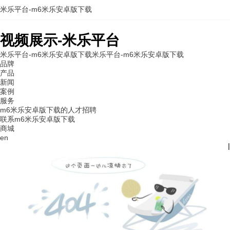
米乐平台-m6米乐安卓版下载
视频展示-米乐平台
米乐平台-m6米乐安卓版下载
米乐平台-m6米乐安卓版下载
品牌
产品
新闻
案例
服务
m6米乐安卓版下载的人才招聘
联系m6米乐安卓版下载
商城
en
|