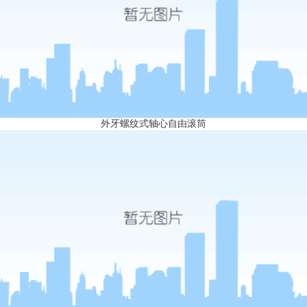
外牙螺纹式轴心自由滚筒