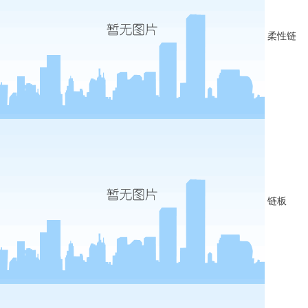
柔性链
链板