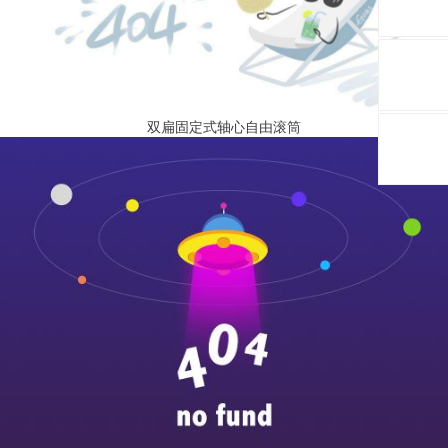
双扁固定式轴心自由滚筒