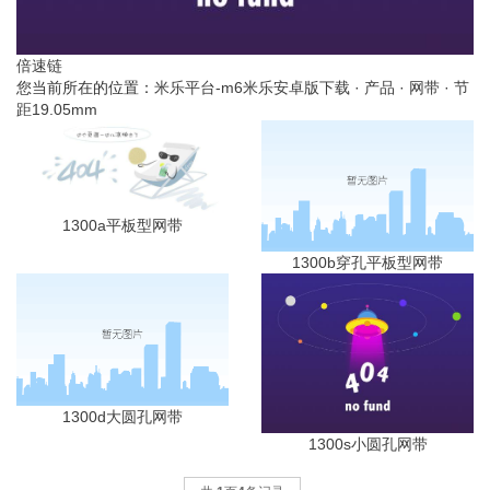
倍速链
您当前所在的位置：
米乐平台-m6米乐安卓版下载
·
产品
·
网带
·
节
距19.05mm
1300a平板型网带
1300b穿孔平板型网带
1300d大圆孔网带
1300s小圆孔网带