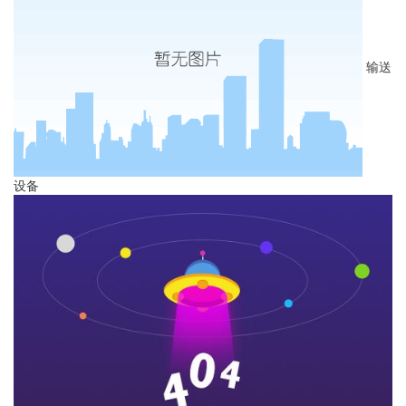
输送
设备