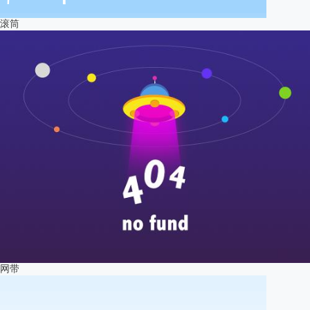
滚筒
网带