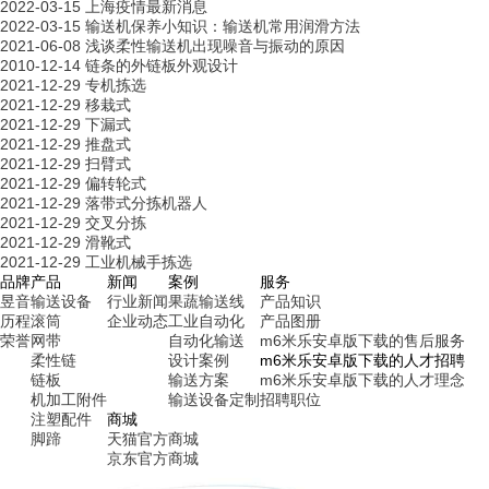
2022-03-15
上海疫情最新消息
2022-03-15
输送机保养小知识：输送机常用润滑方法
2021-06-08
浅谈柔性输送机出现噪音与振动的原因
2010-12-14
链条的外链板外观设计
2021-12-29
专机拣选
2021-12-29
移栽式
2021-12-29
下漏式
2021-12-29
推盘式
2021-12-29
扫臂式
2021-12-29
偏转轮式
2021-12-29
落带式分拣机器人
2021-12-29
交叉分拣
2021-12-29
滑靴式
2021-12-29
工业机械手拣选
品牌
产品
新闻
案例
服务
昱音
输送设备
行业新闻
果蔬输送线
产品知识
历程
滚筒
企业动态
工业自动化
产品图册
荣誉
网带
自动化输送
m6米乐安卓版下载的售后服务
柔性链
设计案例
m6米乐安卓版下载的人才招聘
链板
输送方案
m6米乐安卓版下载的人才理念
机加工附件
输送设备定制
招聘职位
注塑配件
商城
脚蹄
天猫官方商城
京东官方商城