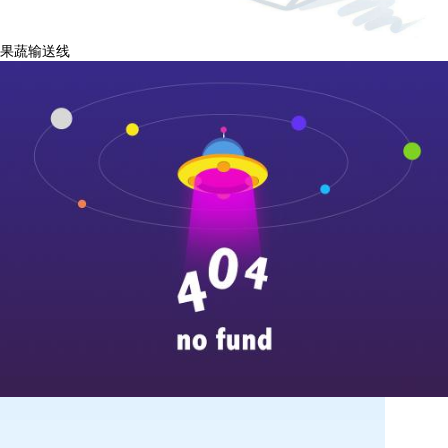
果蔬输送线