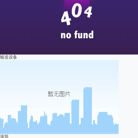
输送设备
滚筒