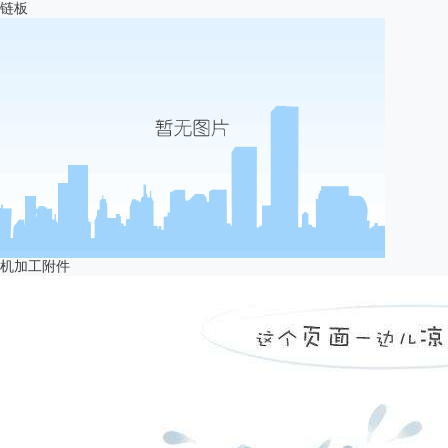
链板
机加工附件