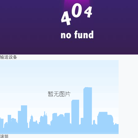
输送设备
滚筒