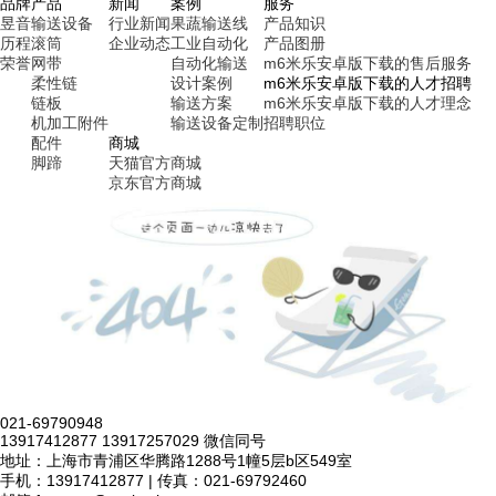
品牌
产品
新闻
案例
服务
昱音
输送设备
行业新闻
果蔬输送线
产品知识
历程
滚筒
企业动态
工业自动化
产品图册
荣誉
网带
自动化输送
m6米乐安卓版下载的售后服务
柔性链
设计案例
m6米乐安卓版下载的人才招聘
链板
输送方案
m6米乐安卓版下载的人才理念
机加工附件
输送设备定制
招聘职位
配件
商城
脚蹄
天猫官方商城
京东官方商城
021-69790948
13917412877 13917257029 微信同号
地址：上海市青浦区华腾路1288号1幢5层b区549室
手机：13917412877 | 传真：021-69792460