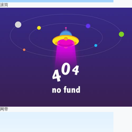
滚筒
网带