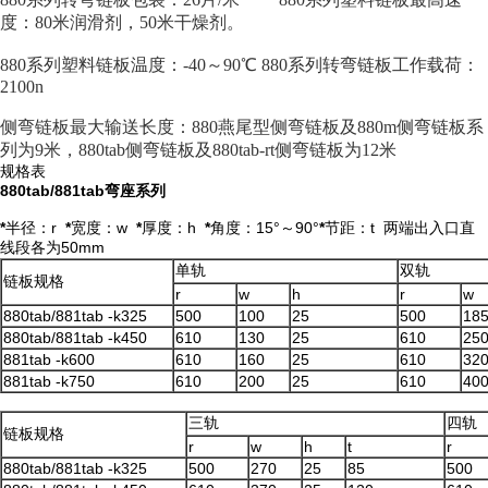
度：80米润滑剂，50米干燥剂。
880系列塑料链板温度：-40～90℃ 880系列转弯链板工作载荷：
2100n
侧弯链板最大输送长度：880燕尾型侧弯链板及880m侧弯链板系
列为9米，880tab侧弯链板及880tab-rt侧弯链板为12米
规格表
880tab/881tab弯座系列
*
半径：r
*
宽度：w
*
厚度：h
*
角度：15°～90°
*
节距：t 两端出入口直
线段各为50mm
单轨
双轨
链板规格
r
w
h
r
w
880tab/881tab -k325
500
100
25
500
18
880tab/881tab -k450
610
130
25
610
25
881tab -k600
610
160
25
610
32
881tab -k750
610
200
25
610
40
三轨
四轨
链板规格
r
w
h
t
r
880tab/881tab -k325
500
270
25
85
500