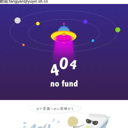
邮箱:
fangyan@yuyin.sh.cn