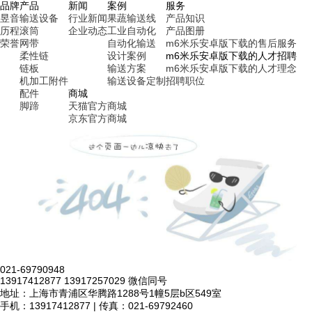
品牌
产品
新闻
案例
服务
昱音
输送设备
行业新闻
果蔬输送线
产品知识
历程
滚筒
企业动态
工业自动化
产品图册
荣誉
网带
自动化输送
m6米乐安卓版下载的售后服务
柔性链
设计案例
m6米乐安卓版下载的人才招聘
链板
输送方案
m6米乐安卓版下载的人才理念
机加工附件
输送设备定制
招聘职位
配件
商城
脚蹄
天猫官方商城
京东官方商城
021-69790948
13917412877 13917257029 微信同号
地址：上海市青浦区华腾路1288号1幢5层b区549室
手机：13917412877 | 传真：021-69792460