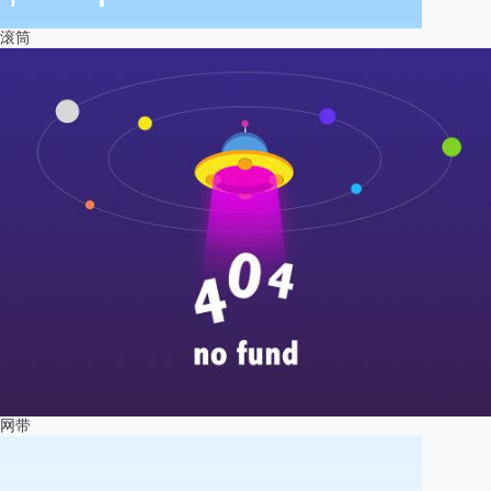
滚筒
网带