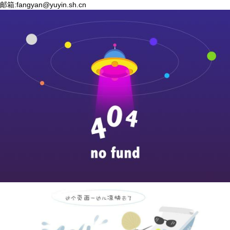
邮箱:
fangyan@yuyin.sh.cn