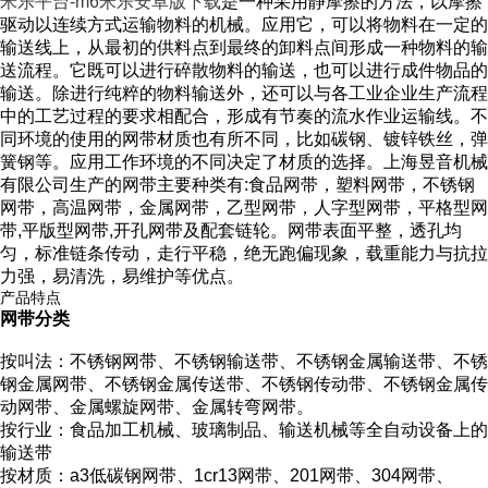
米乐平台-m6米乐安卓版下载
是一种采用静摩擦的方法，以摩擦
驱动以连续方式运输物料的机械。应用它，可以将物料在一定的
输送线上，从最初的供料点到最终的卸料点间形成一种物料的输
送流程。它既可以进行碎散物料的输送，也可以进行成件物品的
输送。除进行纯粹的物料输送外，还可以与各工业企业生产流程
中的工艺过程的要求相配合，形成有节奏的流水作业运输线。不
同环境的使用的网带材质也有所不同，比如碳钢、镀锌铁丝，弹
簧钢等。应用工作环境的不同决定了材质的选择。上海昱音机械
有限公司生产的网带主要种类有:食品网带，塑料网带，不锈钢
网带，高温网带，金属网带，乙型网带，人字型网带，平格型网
带,平版型网带,开孔网带及配套链轮。网带表面平整，透孔均
匀，标准链条传动，走行平稳，绝无跑偏现象，载重能力与抗拉
力强，易清洗，易维护等优点。
产品特点
网带分类
按叫法：不锈钢网带、不锈钢输送带、不锈钢金属输送带、不锈
钢金属网带、不锈钢金属传送带、不锈钢传动带、不锈钢金属传
动网带、金属螺旋网带、金属转弯网带。
按行业：食品加工机械、玻璃制品、输送机械等全自动设备上的
输送带
按材质：a3低碳钢网带、1cr13网带、201网带、304网带、