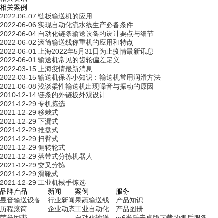
相关案例
2022-06-07
链板输送机的应用
2022-06-06
实现自动化流水线生产必备条件
2022-06-04
自动化链条输送设备的设计要点与细节
2022-06-02
滚筒输送线称重机的应用和特点
2022-06-01
上海2022年5月31日为止疫情最新讯息
2022-06-01
输送机常见的齿轮偏差定义
2022-03-15
上海疫情最新消息
2022-03-15
输送机保养小知识：输送机常用润滑方法
2021-06-08
浅谈柔性输送机出现噪音与振动的原因
2010-12-14
链条的外链板外观设计
2021-12-29
专机拣选
2021-12-29
移栽式
2021-12-29
下漏式
2021-12-29
推盘式
2021-12-29
扫臂式
2021-12-29
偏转轮式
2021-12-29
落带式分拣机器人
2021-12-29
交叉分拣
2021-12-29
滑靴式
2021-12-29
工业机械手拣选
品牌
产品
新闻
案例
服务
昱音
输送设备
行业新闻
果蔬输送线
产品知识
历程
滚筒
企业动态
工业自动化
产品图册
荣誉
网带
自动化输送
m6米乐安卓版下载的售后服务