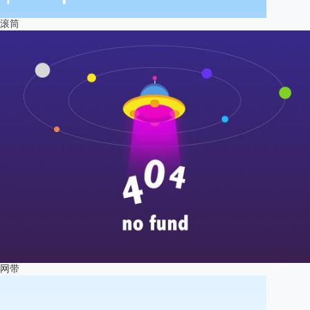
滚筒
网带