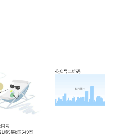
公众号二维码
微信同号
1幢5层b区549室