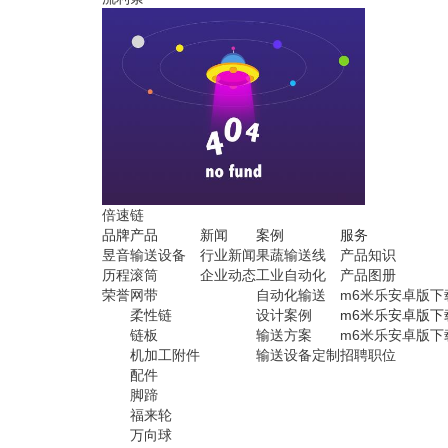
倍速链
品牌
产品
新闻
案例
服务
昱音
输送设备
行业新闻
果蔬输送线
产品知识
历程
滚筒
企业动态
工业自动化
产品图册
荣誉
网带
自动化输送
m6米乐安卓版下
柔性链
设计案例
m6米乐安卓版下
链板
输送方案
m6米乐安卓版下
机加工附件
输送设备定制
招聘职位
配件
脚蹄
福来轮
万向球