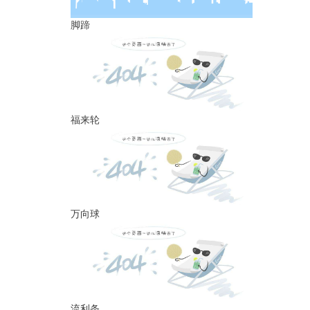
脚蹄
福来轮
万向球
流利条