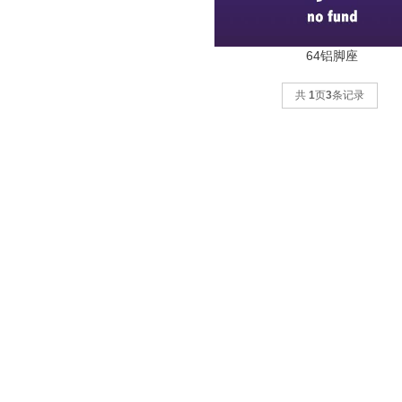
64铝脚座
共
1
页
3
条记录