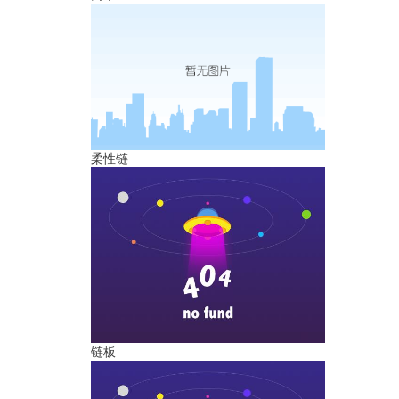
柔性链
链板