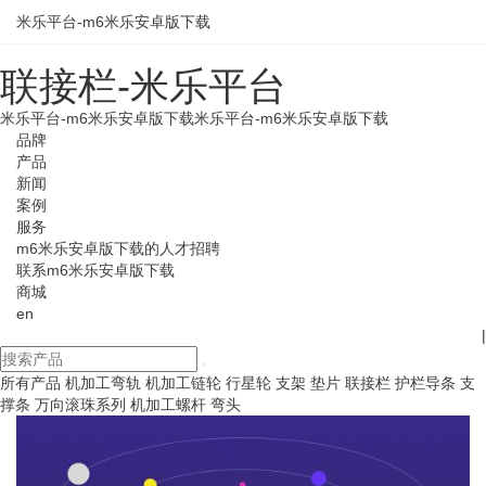
米乐平台-m6米乐安卓版下载
联接栏-米乐平台
米乐平台-m6米乐安卓版下载
米乐平台-m6米乐安卓版下载
品牌
产品
新闻
案例
服务
m6米乐安卓版下载的人才招聘
联系m6米乐安卓版下载
商城
en
|
所有产品
机加工弯轨
机加工链轮
行星轮
支架
垫片
联接栏
护栏导条
支
撑条
万向滚珠系列
机加工螺杆
弯头