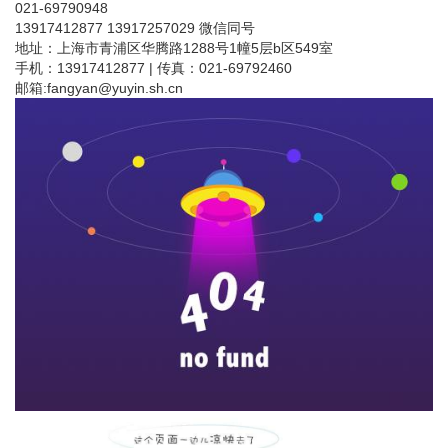
021-69790948
13917412877 13917257029 微信同号
地址：上海市青浦区华腾路1288号1幢5层b区549室
手机：13917412877 | 传真：021-69792460
邮箱:
fangyan@yuyin.sh.cn