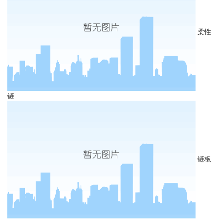
柔性
链
链板