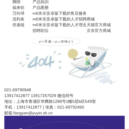
脚蹄
产品知识
福来轮
产品图册
万向球
m6米乐安卓版下载的售后服务
流利条
m6米乐安卓版下载的人才招聘
商城
倍速链
m6米乐安卓版下载的人才理念
天猫官方商城
招聘职位
京东官方商城
021-69790948
13917412877 13917257029 微信同号
地址：上海市青浦区华腾路1288号1幢5层b区549室
手机：13917412877 | 传真：021-69792460
邮箱:
fangyan@yuyin.sh.cn