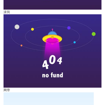
滚筒
网带