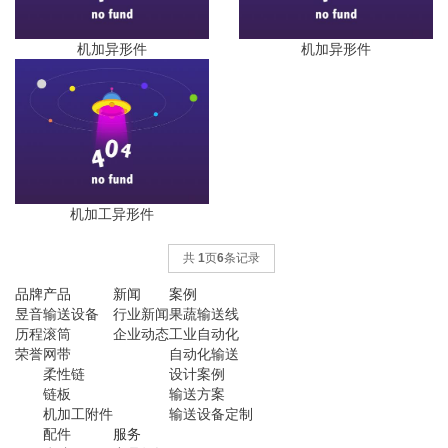
机加异形件
机加异形件
机加工异形件
共
1
页
6
条记录
品牌
产品
新闻
案例
昱音
输送设备
行业新闻
果蔬输送线
历程
滚筒
企业动态
工业自动化
荣誉
网带
自动化输送
柔性链
设计案例
链板
输送方案
机加工附件
输送设备定制
配件
服务