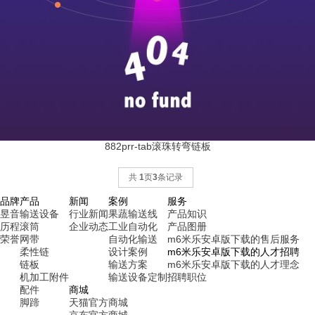
882prr-tab滚珠转弯链板
共
1
页
3
条记录
品牌
产品
新闻
案例
服务
昱音
输送设备
行业新闻
果蔬输送线
产品知识
历程
滚筒
企业动态
工业自动化
产品图册
荣誉
网带
自动化输送
m6米乐安卓版下载的售后服务
柔性链
设计案例
m6米乐安卓版下载的人才招聘
链板
输送方案
m6米乐安卓版下载的人才理念
机加工附件
输送设备定制
招聘职位
配件
商城
脚蹄
天猫官方商城
京东官方商城