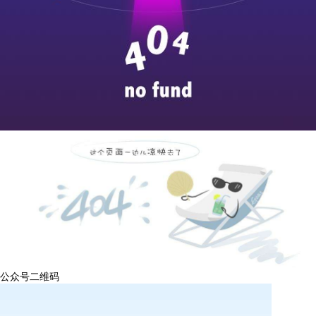
公众号二维码