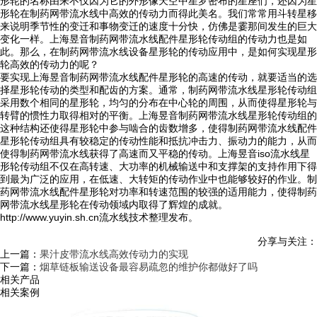
形轮的名称由来不仅因为它的外形像天空中星罗密布的星座们，还因为星
形轮在制药网带流水线中高效的传动力而得此美名。我们常常用斗转星移
来说明季节性的变迁和事物变迁的速度十分快，仿佛是霎那间发生的巨大
变化一样。上海昱音制药网带流水线配件星形轮传动组的传动力也是如
此。那么，在制药网带流水线设备星形轮的传动应用中，是如何实现星形
轮高效的传动力的呢？
要实现上海昱音制药网带流水线配件星形轮的高速的传动，就要适当的选
择星形轮传动的类型和配齿的方案。通常，制药网带流水线星形轮传动组
采用数个相同的星形轮，均匀的分布在中心轮的周围，从而使得星形轮与
转臂的惯性力取得相对的平衡。上海昱音制药网带流水线星形轮传动组的
这种结构还使得星形轮中参与啮合的齿数增多，使得制药网带流水线配件
星形轮传动组具有较稳定的传动性能和抵抗冲击力、振动力的能力，从而
使得制药网带流水线获得了高速而又平稳的传动。上海昱音iso流水线星
形轮传动组不仅在高转速、大功率的机械输送中和支撑架的支持作用下得
到最为广泛的应用，在低速、大转矩的传动作业中也能够较好的作业。制
药网带流水线配件星形轮对功率和转速范围的较强的适用能力，使得制药
网带流水线星形轮在传动领域内取得了辉煌的成就。
http://www.yuyin.sh.cn流水线技术整理发布。
分享与关注：
上一篇：
果汁皮带流水线高效传动力的实现
下一篇：
烟草链板输送设备最容易疏忽的维护你都做好了吗
相关产品
相关案例