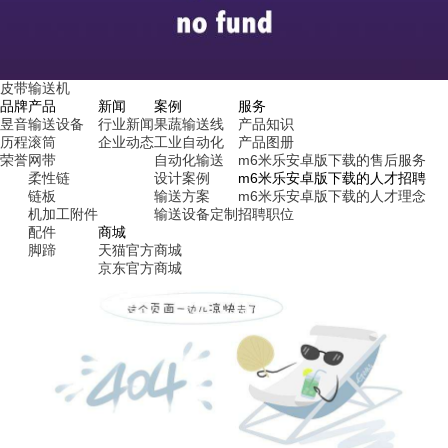
皮带输送机
品牌
产品
新闻
案例
服务
昱音
输送设备
行业新闻
果蔬输送线
产品知识
历程
滚筒
企业动态
工业自动化
产品图册
荣誉
网带
自动化输送
m6米乐安卓版下载的售后服务
柔性链
设计案例
m6米乐安卓版下载的人才招聘
链板
输送方案
m6米乐安卓版下载的人才理念
机加工附件
输送设备定制
招聘职位
配件
商城
脚蹄
天猫官方商城
京东官方商城