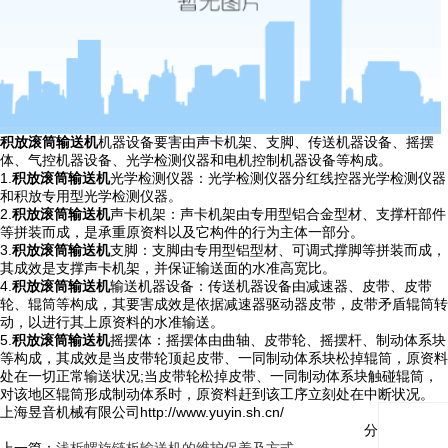
积放滚筒输送机
机器设备要害由声卡机架、支脚、传送机器设备、摇摆
体、气控机器设备、光学检测仪器和电机控制机器设备等构成。
1.
积放滚筒输送机
光学检测仪器：光学检测仪器分红线控器光学检测仪器
和积放专用型光学检测仪器。
2.
积放滚筒输送机
声卡机架：声卡机架由专用型铝合金型材、支撑杆部件
等拼装而成，是承重原资料以及它构件的行为主体一部分。
3.
积放滚筒输送机
支脚：支脚由专用型铝型材、可调式撑脚等拼装而成，
其成效是支撑声卡机架，并保证输送面的水准高宽比。
4.
积放滚筒输送机
输送机器设备：传送机器设备由减速器、皮带、皮带
轮、辊筒等构成，其要害成效是依据减速器驱动器皮带，皮带矛盾辊筒转
动，以进行其上原资料的水准输送。
5.
积放滚筒输送机
摇摆体：摇摆体由曲轴、皮带轮、摇摆杆、制动体系块
等构成，其成效是当皮带轮顶起皮带、一同制动体系块松掉辊筒，原资料
处在一切正常输送状况;当皮带轮松掉皮带、一同制动体系块触碰辊筒，
对该地区辊筒形成制动体系时，原资料赶到该工序立刻处在中断状况。
上海昱音机械有限公司http://www.yuyin.sh.cn/
分享与关注：