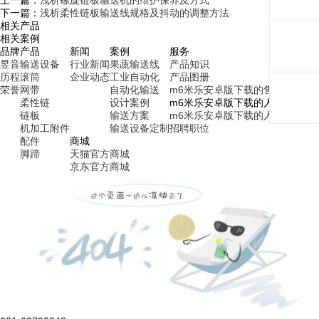
上一篇：
浅析螺旋链板输送机的维护保养及方式
下一篇：
浅析柔性链板输送线规格及抖动的调整方法
相关产品
相关案例
品牌
产品
新闻
案例
服务
昱音
输送设备
行业新闻
果蔬输送线
产品知识
历程
滚筒
企业动态
工业自动化
产品图册
荣誉
网带
自动化输送
m6米乐安卓版下载的售后服务
柔性链
设计案例
m6米乐安卓版下载的人才招聘
链板
输送方案
m6米乐安卓版下载的人才理念
机加工附件
输送设备定制
招聘职位
配件
商城
脚蹄
天猫官方商城
京东官方商城