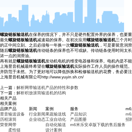
螺旋链板输送机
在保养的情况下，并不只是硬件配置外界的保养，也要重
最先
螺旋
链板输送机
减速箱的保养。在初次应用
螺旋链板输送机
三个月时
的正中间立刻。之后必须每一年换一次
螺旋链板输送机
，可是要留意润滑
随后
螺旋
链板输送机
传动链条的保养也不可或缺。传动链条使用时间太长
浓一点的润滑油。
再有就是
螺旋
链板输送机
发动机电机的维变电器修和保养。电机内是不能
上海昱音机械最终希望在
螺旋
链板输送机
实际操作工作人员的操作规范。
并防范于未然。为了更好地可以降低拆换和检修输送机的花费，务必要注
上海昱音机械有限公司http://www.yuyin.sh.cn/
上一篇：
解析网带输送机产品的特性和参数
下一篇：
解析积放滚筒输送机的结构
相关产品
相关案例
品牌
产品
新闻
案例
服务
m
昱音
输送设备
行业新闻
果蔬输送线
产品知识
m
历程
滚筒
企业动态
工业自动化
产品图册
招
荣誉
网带
自动化输送
m6米乐安卓版下载的售后服务
柔性链
设计案例