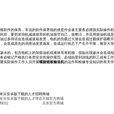
视软件的保养，常说的软件保养指的便是作业者主要务必摆脱实际操作机
间后，要把发动机减速箱里的机油放空自己，放整洁，并且用柴油机或是
油过多得话会造成减速箱发烫，电机的负载过大便会造成过载保护器断开
，会造成原先的润滑油发烫蒸发，造成运行状态下产生不平衡，噪音大等
渗水的，包含电机上的加柴油机或液体等有机物，假如出现渗水会造成电
务必铭记严格执行各类安全性操作规范，必须由受到训练的职工或有工作
重实际操作工作人员开展
螺旋链板输送机
的运作和检修专业知识的有关学
6米乐安卓版下载的人才招聘
商城
6米乐安卓版下载的人才理念
天猫官方商城
聘职位
京东官方商城