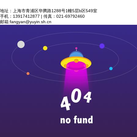
地址：上海市青浦区华腾路1288号1幢5层b区549室
手机：13917412877 | 传真：021-69792460
邮箱:
fangyan@yuyin.sh.cn