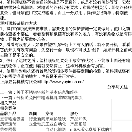
4、塑料顶板链不管输送的路径是不是直的，或是有没有倾斜等等，它都
能够很好实现输送。对输送的路径没有要求，布局特别灵活，即使路径很
复杂，也能够使用它完成输送，而且十分好用，操作也很简单，特别便
捷。
塑料顶板链操作方式
1、操作的时候按照要求做，需要使用的保护措施一定要做到，使用之前
要检查各个部位，看看塑料顶板链有没有坏的地方，有没有杂物或是障碍
物，开机之前要做好准备。
2、看看有没有人，如果在塑料顶板链上面有人的话，就不要开机，看看
它的开关有没有问题，先空转一会，联锁不可以去除掉，如果开机之前就
去除了是不安全的。
3、停止了运转之后，塑料顶板链要处于放空的状况，不能够上面还有输
送的物体，正在使用着就突然停止，这样对机械会有损害。
4、使用时对电机还有首尾轮等很多零件都要定期的检测，塑料顶板链有
没有需要润滑的地方，声音是不是正常等。
上海昱音机械有限公司http://www.yuyin.sh.cn/
分享与关注：
上一篇：
关于不锈钢链板的基本信息和维护
下一篇：
分析避免网带输送机缝隙腐蚀的事项
相关产品
相关案例
品牌
产品
新闻
案例
服务
昱音
输送设备
行业新闻
果蔬输送线
产品知识
历程
滚筒
企业动态
工业自动化
产品图册
荣誉
网带
自动化输送
m6米乐安卓版下载的售后服务