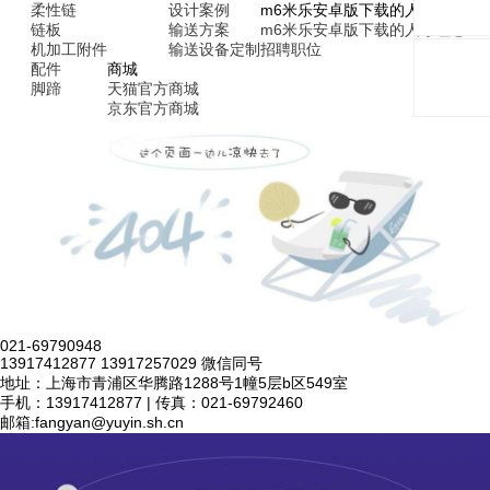
柔性链
设计案例
m6米乐安卓版下载的人才招聘
链板
输送方案
m6米乐安卓版下载的人才理念
机加工附件
输送设备定制
招聘职位
配件
商城
脚蹄
天猫官方商城
京东官方商城
021-69790948
13917412877 13917257029 微信同号
地址：上海市青浦区华腾路1288号1幢5层b区549室
手机：13917412877 | 传真：021-69792460
邮箱:
fangyan@yuyin.sh.cn