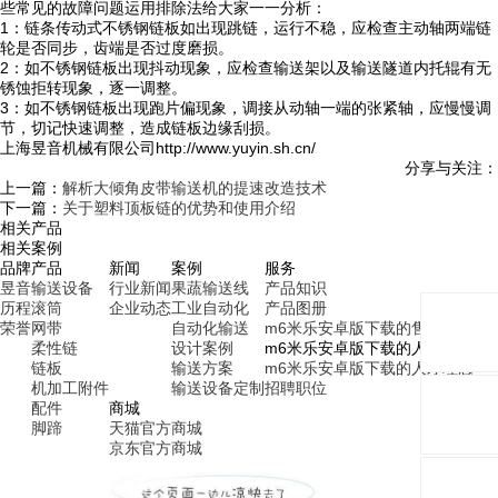
些常见的故障问题运用排除法给大家一一分析：
1：链条传动式不锈钢链板如出现跳链，运行不稳，应检查主动轴两端链
轮是否同步，齿端是否过度磨损。
2：如不锈钢链板出现抖动现象，应检查输送架以及输送隧道内托辊有无
锈蚀拒转现象，逐一调整。
3：如不锈钢链板出现跑片偏现象，调接从动轴一端的张紧轴，应慢慢调
节，切记快速调整，造成链板边缘刮损。
上海昱音机械有限公司http://www.yuyin.sh.cn/
分享与关注：
上一篇：
解析大倾角皮带输送机的提速改造技术
下一篇：
关于塑料顶板链的优势和使用介绍
相关产品
相关案例
品牌
产品
新闻
案例
服务
昱音
输送设备
行业新闻
果蔬输送线
产品知识
历程
滚筒
企业动态
工业自动化
产品图册
荣誉
网带
自动化输送
m6米乐安卓版下载的售后服务
柔性链
设计案例
m6米乐安卓版下载的人才招聘
链板
输送方案
m6米乐安卓版下载的人才理念
机加工附件
输送设备定制
招聘职位
配件
商城
脚蹄
天猫官方商城
京东官方商城