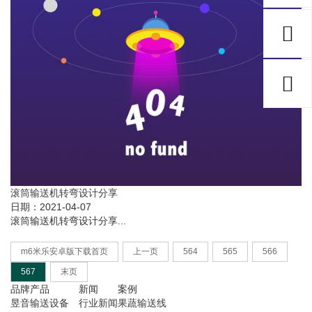
滚筒输送机转弯设计分享
日期：2021-04-07
滚筒输送机转弯设计分享...
m6米乐安卓版下载首页
上一页
564
565
566
567
末页
品牌
产品
新闻
案例
昱音
输送设备
行业新闻
果蔬输送线