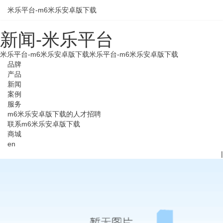
米乐平台-m6米乐安卓版下载
新闻-米乐平台
米乐平台-m6米乐安卓版下载
米乐平台-m6米乐安卓版下载
品牌
产品
新闻
案例
服务
m6米乐安卓版下载的人才招聘
联系m6米乐安卓版下载
商城
en
|