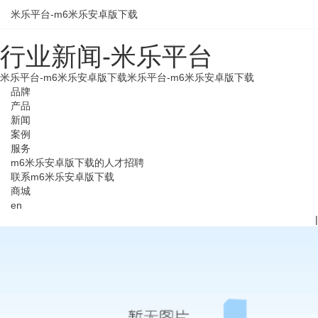
米乐平台-m6米乐安卓版下载
行业新闻-米乐平台
米乐平台-m6米乐安卓版下载
米乐平台-m6米乐安卓版下载
品牌
产品
新闻
案例
服务
m6米乐安卓版下载的人才招聘
联系m6米乐安卓版下载
商城
en
|