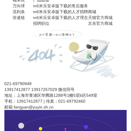
福来轮
产品图册
万向球
m6米乐安卓版下载的售后服务
流利条
m6米乐安卓版下载的人才招聘
商城
倍速链
m6米乐安卓版下载的人才理念
天猫官方商城
招聘职位
京东官方商城
021-69790948
13917412877 13917257029 微信同号
地址：上海市青浦区华腾路1288号1幢5层b区549室
手机：13917412877 | 传真：021-69792460
邮箱:
fangyan@yuyin.sh.cn