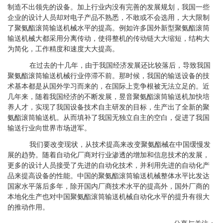
制造不出领先的设备。加上行业内没有完善的发展规划，我国一些
企业的设计人员却对电子产品不熟悉，不敢或不会选用，大大限制
了聚氨酯滚筒输送机械水平的提高。例如许多国外新型聚氨酯滚筒
输送机械大都采用分离传动，使得整机的传动链大大缩短，结构大
为简化，工作精度和速度大大提高。
在过去的十几年，由于我国经济发展还比较落后，导致我国
聚氨酯滚筒输送机械行业停滞不前。那时候，我国的输送设备的技
术基本都是从国外学习而来的，在国际上竞争根被无法立足的。近
几年来，随着我国经济的不断发展，昱音聚氨酯滚筒输送机加快培
养人才，实现了我国设备技术自主研发的目标，生产出了全新的聚
氨酯滚筒输送机。从而填补了我国无独立自主的空白，促进了我国
输送行业向世界市场进军。
我们要改变现状，从技术提高来改变聚氨酯
械在中国缓慢发
展的趋势。随着自动化厂商对行业渗透的增加和信息技术的发展，
更多的设计人员接受了先进的自动化技术，并利用先进的自动化产
品来提高设备的性能。中国的聚氨酯滚筒输送机械整体水平比发达
国家水平落后多年，除开国内厂商技术水平的提高外，国外厂商的
本地化生产也对中国聚氨酯滚筒输送机械自动化水平的提升有很大
的推动作用。