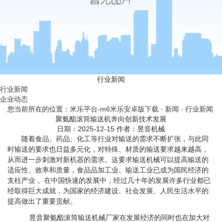
行业新闻
行业新闻
企业动态
您当前所在的位置：
米乐平台-m6米乐安卓版下载
·
新闻
·
行业新闻
聚氨酯滚筒输送机奔向创新技术发展
日期：2025-12-15 作者：昱音机械
随着食品、药品、化工等行业对输送的需求不断扩张，与此同
时输送的要求也日益多元化，对特殊、材质的输送要求越来越高，
从而进一步刺激对新机器的需求。这要求
输送机械可以提高输送的
适应性、效率和质量，食品品加工业、输送工业已成为国民经济的
支柱产业 。在中国快速的发展中，经过几十年的发展许多行业都已
经取得巨大成就，为国家的经济建设、社会发展、人民生活水平的
提高做出了重要贡献。
昱音聚氨酯滚筒输送机械厂家在发展经济的同时也在加大对