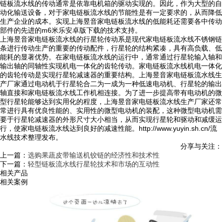
链板流水线的传动通常是依靠电机箱的驱动实现的。因此，作为大型的自
动化输送设备，对于家电链板流水线的节能性是有一定要求的，从而降低
生产企业的成本。实现上海昱音家电链板流水线的低能耗还需要各中传动
部件的先进的m6米乐安卓版下载的技术支持。
上海昱音家电链板流水线的行星轮传动系是现代家电链板流水线不锈钢链
条进行传动生产的重要的传动配件，行星轮的结构紧凑，具有高负载、低
能耗的显著优势。在家电链板流水线的运行中，通常通过行星轮输入轴和
输出轴的同轴性实现机电一体化的齿轮传动。家电链板流水线机电一体化
的齿轮传动是实现行星轮减速器的重要结构。上海昱音家电链板流水线生
产厂家通过电动机于行星轮合二为一成为一种低速电动机、行星轮的输出
轴直接和家电链板流水线工作机相连接。为了进一步提高带有电动机的微
型行星轮能够达到实用化的程度，上海昱音家电链板流水线生产厂家还常
常进行具有优良性能的、实用性的微型电动机的装配，这种微型电动机需
要于行星轮减速器的外形尺寸大小相当，从而实现行星轮和驱动和减缓运
行，使家电链板流水线达到良好的减速性能。http://www.yuyin.sh.cn/流
水线技术整理发布。
分享与关注：
上一篇：
选购果蔬皮带输送机铰链的经济性和技术性
下一篇：
轻型链板流水线行星轮技术和市场的互动性
相关产品
相关案例