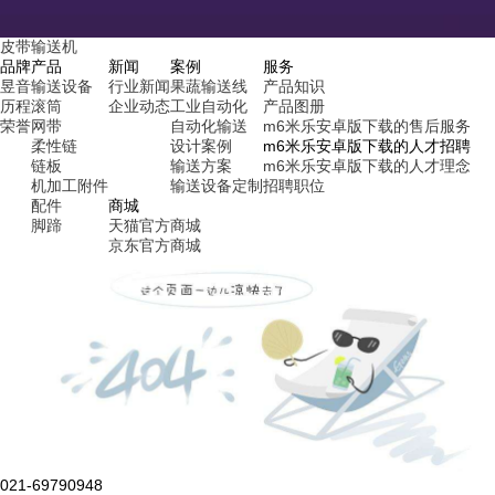
皮带输送机
品牌
产品
新闻
案例
服务
昱音
输送设备
行业新闻
果蔬输送线
产品知识
历程
滚筒
企业动态
工业自动化
产品图册
荣誉
网带
自动化输送
m6米乐安卓版下载的售后服务
柔性链
设计案例
m6米乐安卓版下载的人才招聘
链板
输送方案
m6米乐安卓版下载的人才理念
机加工附件
输送设备定制
招聘职位
配件
商城
脚蹄
天猫官方商城
京东官方商城
021-69790948