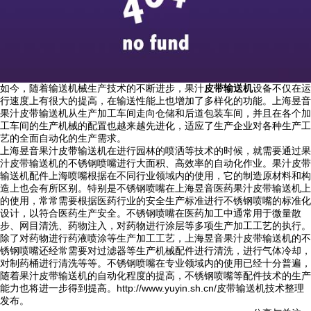
如今，随着输送机械生产技术的不断进步，果汁
皮带输送机
设备不仅在运
行速度上有很大的提高，在输送性能上也增加了多样化的功能。上海昱音
果汁皮带输送机从生产加工车间走向仓储和后道包装车间，并且在各个加
工车间的生产机械的配置也越来越先进化，适应了生产企业对各种生产工
艺的全面自动化的生产需求。
上海昱音果汁皮带输送机在进行园林的喷洒等技术的时候，就需要通过果
汁皮带输送机的不锈钢喷嘴进行大面积、高效率的自动化作业。果汁皮带
输送机配件上海喷嘴根据在不同行业领域内的使用，它的制造原材料和构
造上也会有所区别。特别是不锈钢喷嘴在上海昱音医药果汁皮带输送机上
的使用，常常需要根据医药行业的安全生产标准进行不锈钢喷嘴的标准化
设计，以符合医药生产安全。不锈钢喷嘴在医药加工中通常用于微量散
步、网目清洗、药物注入，对药物进行涂层等多项生产加工工艺的执行。
除了对药物进行药液喷涂等生产加工工艺，上海昱音果汁皮带输送机的不
锈钢喷嘴还经常需要对过滤器等生产机械配件进行清洗，进行气体冷却，
对制药桶进行清洗等等。不锈钢喷嘴在专业领域内的使用已经十分普遍，
随着果汁皮带输送机的自动化程度的提高，不锈钢喷嘴等配件技术的生产
能力也将进一步得到提高。http://www.yuyin.sh.cn/皮带输送机技术整理
发布。