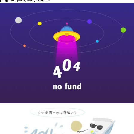
邮箱:
fangyan@yuyin.sh.cn