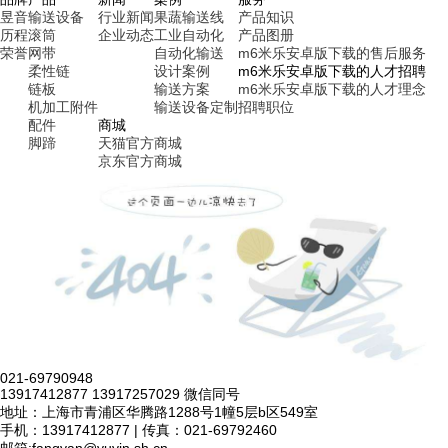
昱音
输送设备
行业新闻
果蔬输送线
产品知识
历程
滚筒
企业动态
工业自动化
产品图册
荣誉
网带
自动化输送
m6米乐安卓版下载的售后服务
柔性链
设计案例
m6米乐安卓版下载的人才招聘
链板
输送方案
m6米乐安卓版下载的人才理念
机加工附件
输送设备定制
招聘职位
配件
商城
脚蹄
天猫官方商城
京东官方商城
021-69790948
13917412877 13917257029 微信同号
地址：上海市青浦区华腾路1288号1幢5层b区549室
手机：13917412877 | 传真：021-69792460